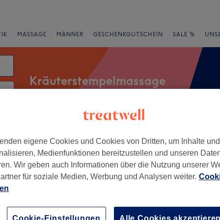
IK
MASSAGE
MÄNNER
GESCHENKGUTSCHEIN
SALE %
UNS
Kräuterstempelmassage
atum
rheiten
Marken
Salons
Expressangebote
Bewertung
enden eigene Cookies und Cookies von Dritten, um Inhalte un
nalisieren, Medienfunktionen bereitzustellen und unseren Date
ren. Wir geben auch Informationen über die Nutzung unserer W
artner für soziale Medien, Werbung und Analysen weiter.
Cooki
irk I, Essen
ien
+
eauty Thai Massage
llness
−
Cookie-Einstellungen
Alle Cookies akzeptiere