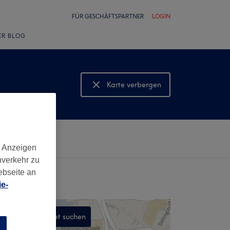
FÜR GESCHÄFTSPARTNER
LOGIN
ER BLOG
Karte verbergen
Karte anzeigen
d Anzeigen
nverkehr zu
ebseite an
e-
In diesem Gebiet suchen
n