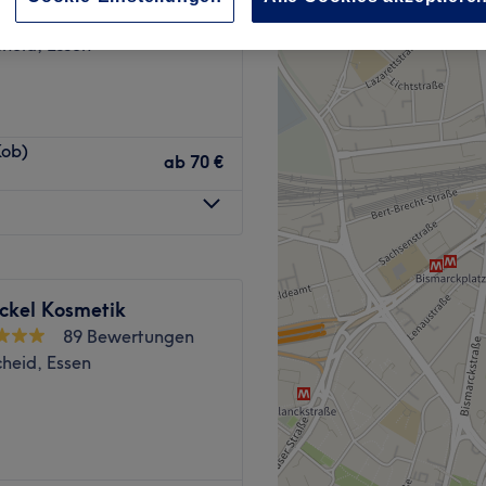
245 Bewertungen
heid, Essen
Kob)
ab
70 €
öckel Kosmetik
89 Bewertungen
heid, Essen
ssagepraxis, die sich in