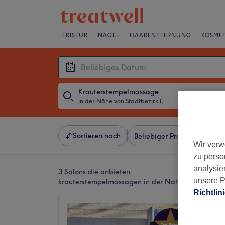
FRISEUR
NÄGEL
HAARENTFERNUNG
KOSMET
Kräuterstempelmassage
in der Nähe von Stadtbezirk I, Essen
・
Beliebiges D
Sortieren nach
Beliebiger Preis
Besonde
Wir verw
zu perso
analysie
3 Salons die anbieten:
unsere P
kräuterstempelmassagen in der Nähe von Stadtbez
Richtlin
Siam B
und We