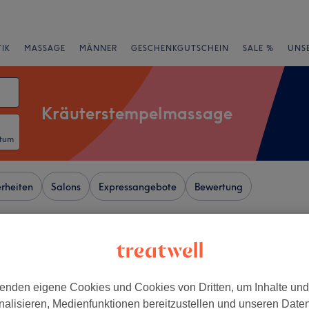
IK
MASSAGE
MÄNNER
GESCHENKGUTSCHEIN
SALE %
UNS
Kräuterstempelmassage
atum
rheiten
Salons
Expressangebote
Bewertung
gsmarkt, Hamburg
+
Spa2 & Thai Massage
enden eigene Cookies und Cookies von Dritten, um Inhalte un
−
nalisieren, Medienfunktionen bereitzustellen und unseren Date