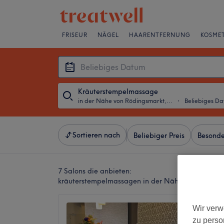
FRISEUR
NÄGEL
HAARENTFERNUNG
KOSMET
Kräuterstempelmassage
in der Nähe von Rödingsmarkt, Hamburg
・
Beliebiges D
Sortieren nach
Beliebiger Preis
Besonde
7 Salons die anbieten:
kräuterstempelmassagen in der Nähe von Rödin
Tawan 
Wir verw
GbR
zu perso