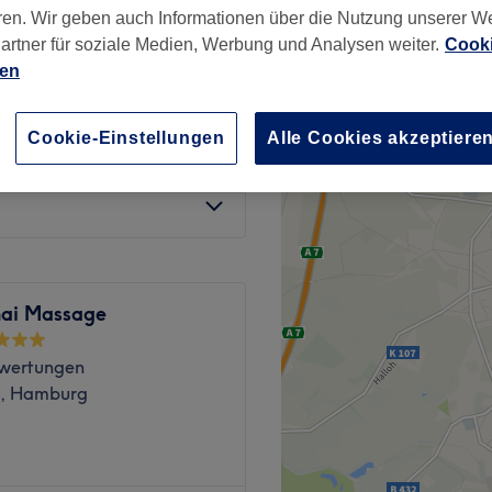
296 Bewertungen
ren. Wir geben auch Informationen über die Nutzung unserer W
adt, Hamburg
artner für soziale Medien, Werbung und Analysen weiter.
Cooki
ien
Cookie-Einstellungen
Alle Cookies akzeptiere
ab
109 €
hai Massage
wertungen
e, Hamburg
assagestudio, das sich in