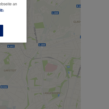
,
ebseite an
e-
n