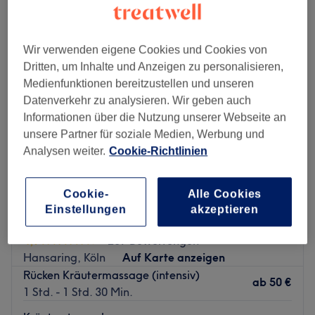
kräuterstempelmassagen in der Nähe von Neustadt-Süd, Köln
Wir verwenden eigene Cookies und Cookies von
Dritten, um Inhalte und Anzeigen zu personalisieren,
Medienfunktionen bereitzustellen und unseren
Datenverkehr zu analysieren. Wir geben auch
Informationen über die Nutzung unserer Webseite an
unsere Partner für soziale Medien, Werbung und
Analysen weiter.
Cookie-Richtlinien
Cookie-
Alle Cookies
Einstellungen
akzeptieren
Thepsiri
4,7
207 Bewertungen
Hansaring, Köln
Auf Karte anzeigen
Rücken Kräutermassage (intensiv)
ab
50 €
1 Std. - 1 Std. 30 Min.