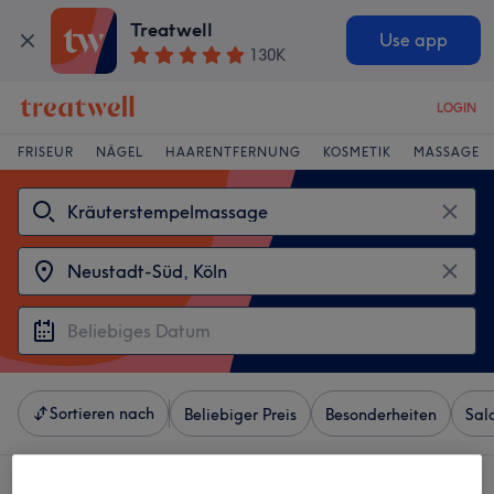
Treatwell
Use app
130K
LOGIN
FRISEUR
NÄGEL
HAARENTFERNUNG
KOSMETIK
MASSAGE
Sortieren nach
Beliebiger Preis
Besonderheiten
Sal
4 Salons die anbieten: