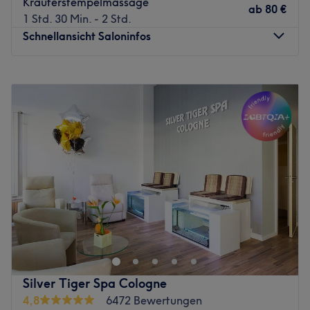
Kräuterstempelmassage
ab
80 €
1 Std. 30 Min. - 2 Std.
Schnellansicht Saloninfos
Montag
10:00
–
20:00
Dienstag
10:00
–
20:00
Mittwoch
10:00
–
20:00
Donnerstag
10:00
–
20:00
Freitag
10:00
–
20:00
Samstag
10:00
–
20:00
Sonntag
10:00
–
20:00
Thepsiri in Köln-Hansaring ist der richtige Ort für alle, die
ihrem Körper gezielt etwas Gutes tun möchten. In diesem
Studio wird die traditionelle Thai-Massage in ihrer
ganzen Tiefe und Wirkungskraft angeboten – mit viel
Erfahrung, Achtsamkeit und Respekt gegenüber dem
Silver Tiger Spa Cologne
Körper. Das Angebot umfasst eine Vielzahl
4,8
6472 Bewertungen
unterschiedlicher Behandlungen, die gezielt auf die