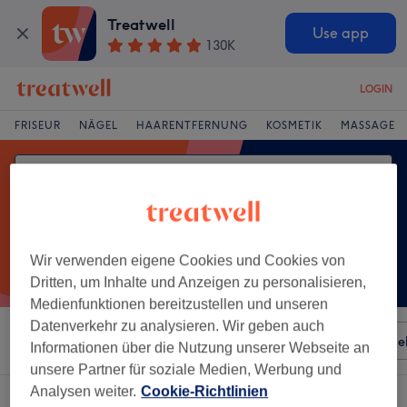
Treatwell
Use app
130K
LOGIN
FRISEUR
NÄGEL
HAARENTFERNUNG
KOSMETIK
MASSAGE
Wir verwenden eigene Cookies und Cookies von
Dritten, um Inhalte und Anzeigen zu personalisieren,
Medienfunktionen bereitzustellen und unseren
Datenverkehr zu analysieren. Wir geben auch
Sortieren nach
Besonderheiten
Salons
Expressange
Informationen über die Nutzung unserer Webseite an
unsere Partner für soziale Medien, Werbung und
Analysen weiter.
Cookie-Richtlinien
Ein Salon, der anbietet:
kräuterstempelmassage in Heidelberg