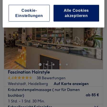
Cookie-
Alle Cookies
Einstellungen
akzeptieren
Fascination Hairstyle
4,4
38 Bewertungen
Weststadt, Heidelberg
Auf Karte anzeigen
Kräuterstempelmassage ( nur für Damen
ab
85 €
buchbar)
1 Std. - 1 Std. 30 Min.
Schnellansicht Saloninfos