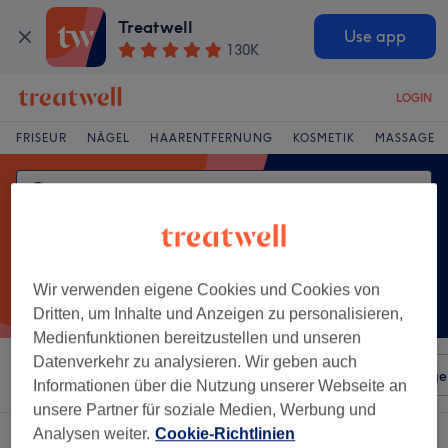
Treatwell
Use app
130K
LOGIN
FRISEUR
NÄGEL
HAARENTFERNUNG
KOSMETIK
MASSAGE
Wir verwenden eigene Cookies und Cookies von
Dritten, um Inhalte und Anzeigen zu personalisieren,
Medienfunktionen bereitzustellen und unseren
Datenverkehr zu analysieren. Wir geben auch
Sortieren nach
Beliebiger Preis
Salons
Expressange
Informationen über die Nutzung unserer Webseite an
unsere Partner für soziale Medien, Werbung und
Analysen weiter.
Cookie-Richtlinien
Ein Salon, der anbietet:
kräuterstempelmassage in Harburg, Hamburg