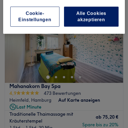
Cookie-
Alle Cookies
Einstellungen
akzeptieren
Mahanakorn Bay Spa
4,9
473 Bewertungen
Heimfeld, Hamburg
Auf Karte anzeigen
Last Minute
Traditionelle Thaimassage mit
ab
75,20 €
Kräuterstempel
Spare bis zu 20%
1 Std. - 1 Std. 30 Min.