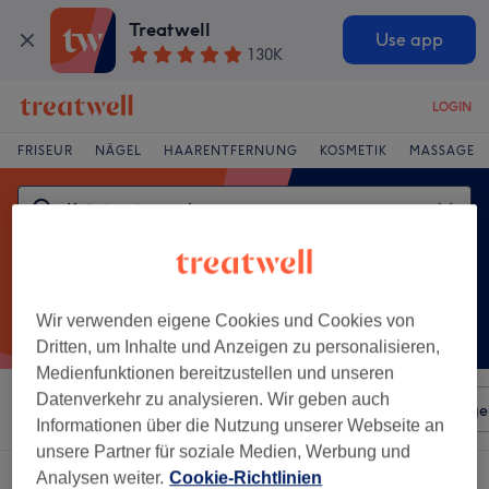
Treatwell
Use app
130K
LOGIN
FRISEUR
NÄGEL
HAARENTFERNUNG
KOSMETIK
MASSAGE
Wir verwenden eigene Cookies und Cookies von
Dritten, um Inhalte und Anzeigen zu personalisieren,
Medienfunktionen bereitzustellen und unseren
Datenverkehr zu analysieren. Wir geben auch
Sortieren nach
Beliebiger Preis
Salons
Expressange
Informationen über die Nutzung unserer Webseite an
unsere Partner für soziale Medien, Werbung und
Ein Salon, der anbietet:
Analysen weiter.
Cookie-Richtlinien