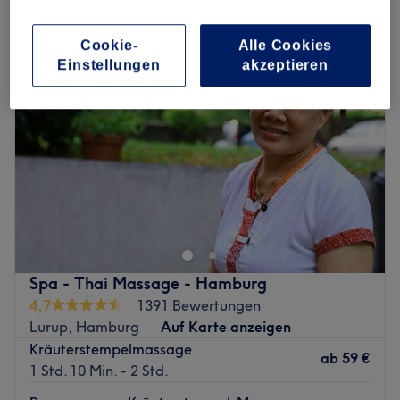
kräuterstempelmassage in Eidelstedt, Hamburg
Cookie-
Alle Cookies
Einstellungen
akzeptieren
Spa - Thai Massage - Hamburg
4,7
1391 Bewertungen
Lurup, Hamburg
Auf Karte anzeigen
Kräuterstempelmassage
ab
59 €
1 Std. 10 Min. - 2 Std.