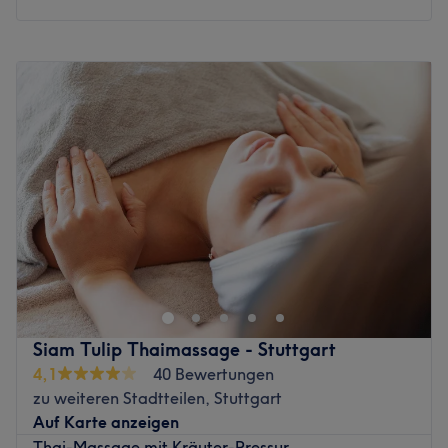
Montag
10:00
–
21:00
Dienstag
10:00
–
21:00
Mittwoch
10:00
–
21:00
Donnerstag
10:00
–
21:00
Freitag
10:00
–
21:00
Samstag
10:00
–
21:00
Sonntag
10:00
–
21:00
Im stilvoll gestalteten Ambiente empfängt dich Ban Thai
Massage als entspannter Rückzugsort im Herzen von
Stuttgart. Schon beim Betreten wirst du von liebevoll
dekorierten Räumen im traditionellen thailändischen Stil
umhüllt – perfekt, um den hektischen Alltag hinter dir zu
Siam Tulip Thaimassage - Stuttgart
lassen und neue Energie zu tanken. Das Angebot reicht
4,1
40 Bewertungen
von klassischer Thai-Massage, Thai-Öl und Hot-Stone
zu weiteren Stadtteilen, Stuttgart
über Fußreflexzonen bis hin zu
Auf Karte anzeigen
Schwangerschaftsmassagen. Ergänzt wird das
Thai-Massage mit Kräuter-Pressur