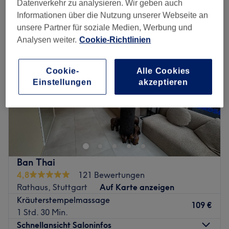
kräuterstempelmassagen in der Nähe von Dobel, Stuttgart
Datenverkehr zu analysieren. Wir geben auch
Informationen über die Nutzung unserer Webseite an
unsere Partner für soziale Medien, Werbung und
Analysen weiter.
Cookie-Richtlinien
Cookie-
Alle Cookies
Einstellungen
akzeptieren
Ban Thai
4,8
121 Bewertungen
Rathaus, Stuttgart
Auf Karte anzeigen
Kräuterstempelmassage
109 €
1 Std. 30 Min.
Schnellansicht Saloninfos