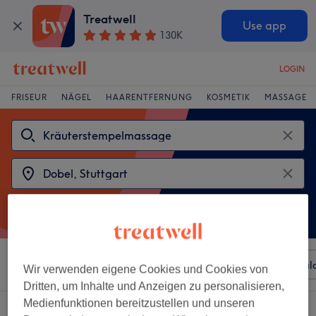
Treatwell
Use app
130K
LOGIN
FRISEUR
NÄGEL
HAARENTFERNUNG
KOSMETIK
MASSAGE
Sortieren nach
Beliebiger Preis
Besonderheiten
Sal
Wir verwenden eigene Cookies und Cookies von
Dritten, um Inhalte und Anzeigen zu personalisieren,
Medienfunktionen bereitzustellen und unseren
2 Salons die anbieten: