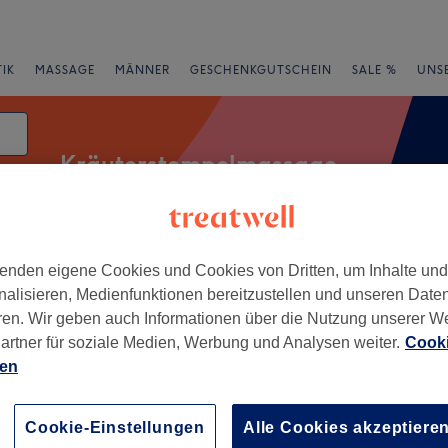
IK
MASSAGE
MÄNNER
GESCHENKGUTSCHEIN
SALE %
UNS
Kräuterstempelmassage
enden eigene Cookies und Cookies von Dritten, um Inhalte un
rheiten
Salons
Expressangebote
Bewertung
nalisieren, Medienfunktionen bereitzustellen und unseren Date
ren. Wir geben auch Informationen über die Nutzung unserer W
 Bonn, Bonn
artner für soziale Medien, Werbung und Analysen weiter.
Cooki
ien
+
ssur & Reflexzonen
en Tran Quoc Sung
−
Cookie-Einstellungen
Alle Cookies akzeptiere
134 Bewertungen