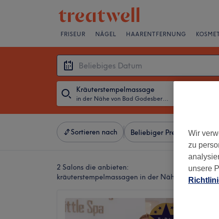
FRISEUR
NÄGEL
HAARENTFERNUNG
KOSMET
Kräuterstempelmassage
in der Nähe von Bad Godesberg, Bonn
・
Beliebiges D
Sortieren nach
Beliebiger Preis
Besonde
Wir verw
zu perso
analysie
2 Salons die anbieten:
unsere P
kräuterstempelmassagen in der Nähe von Bad Go
Richtlin
Little 
5,0