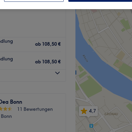
esberg, Bonn
ndlung
ab
108,50 €
ndlung
ab
108,50 €
Dea Bonn
11 Bewertungen
4,7
 Bonn