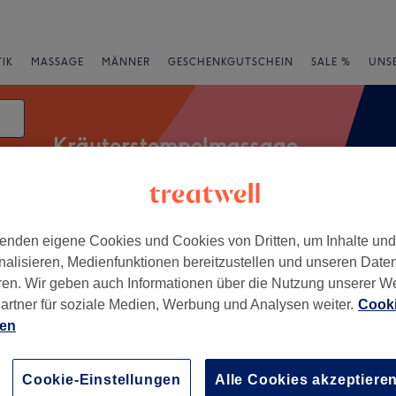
IK
MASSAGE
MÄNNER
GESCHENKGUTSCHEIN
SALE %
UNS
Kräuterstempelmassage
atum
rheiten
Salons
Expressangebote
Bewertung
enden eigene Cookies und Cookies von Dritten, um Inhalte un
nalisieren, Medienfunktionen bereitzustellen und unseren Date
ren. Wir geben auch Informationen über die Nutzung unserer W
artner für soziale Medien, Werbung und Analysen weiter.
Cooki
desberg, Bonn
ien
+
Spa - Bonn
Cookie-Einstellungen
Alle Cookies akzeptiere
549 Bewertungen
−