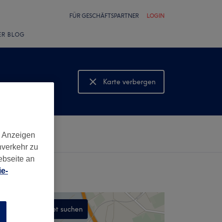
FÜR GESCHÄFTSPARTNER
LOGIN
ER BLOG
Karte verbergen
Karte anzeigen
d Anzeigen
nverkehr zu
ebseite an
e-
In diesem Gebiet suchen
n