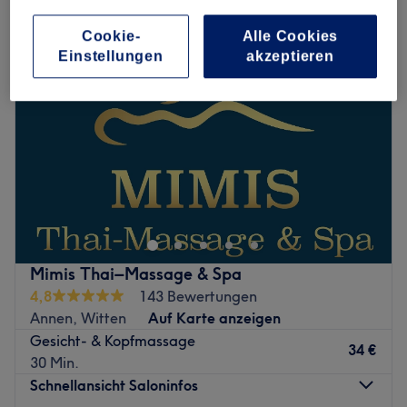
Cookie-
Alle Cookies
Einstellungen
akzeptieren
Mimis Thai–Massage & Spa
4,8
143 Bewertungen
Annen, Witten
Auf Karte anzeigen
Gesicht- & Kopfmassage
34 €
30 Min.
Schnellansicht Saloninfos