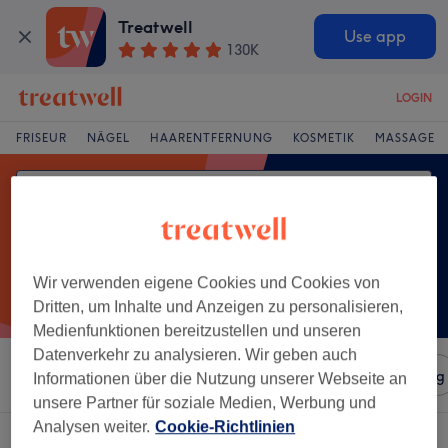
Treatwell
Use app
130K
LOGIN
FRISEUR
NÄGEL
HAARENTFERNUNG
KOSMETIK
MASSAGE
Wir verwenden eigene Cookies und Cookies von
Dritten, um Inhalte und Anzeigen zu personalisieren,
Medienfunktionen bereitzustellen und unseren
Datenverkehr zu analysieren. Wir geben auch
Sortieren nach
Salons
Expressangebote
Bewertung
Informationen über die Nutzung unserer Webseite an
unsere Partner für soziale Medien, Werbung und
Analysen weiter.
Cookie-Richtlinien
Ein Salon, der anbietet:
kopfmassage in Annen, Witten