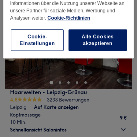
Informationen über die Nutzung unserer Webseite an
unsere Partner für soziale Medien, Werbung und
Analysen weiter.
Cookie-Richtlinien
Cookie-
Alle Cookies
Einstellungen
akzeptieren
Haarwelten - Leipzig-Grünau
4,8
3233 Bewertungen
Leipzig
Auf Karte anzeigen
Kopfmassage
9 €
10 Min.
Schnellansicht Saloninfos