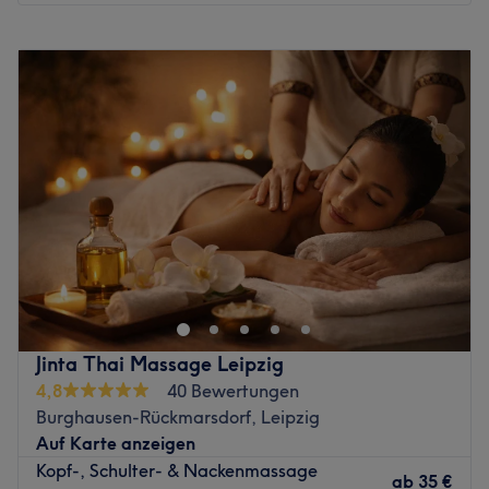
Montag
09:00
–
19:00
Dienstag
09:00
–
19:00
Mittwoch
09:00
–
19:00
Donnerstag
09:00
–
19:00
Freitag
09:00
–
19:00
Samstag
09:00
–
17:00
Sonntag
Geschlossen
Herzlich Willkommen im Friseursalon Haarwelten in
Leipzig-Schönau, direkt im Kaufland Center in der Kiewer
Straße. Hier erwartet Sie eine Mischung aus
handwerklicher Tradition und modernen kreativen
Dienstleistungen rund um das Thema Haar. Lassen Sie
Jinta Thai Massage Leipzig
sich mit unseren professionellen Friseurprodukten
4,8
40 Bewertungen
verwöhnen und genießen Sie die entspannte Atmosphäre
Burghausen-Rückmarsdorf, Leipzig
in einem familiengeführten Salon. Das Angebot umfasst
Auf Karte anzeigen
klassische sowie moderne Schnitttechniken, kreative
Kopf-, Schulter- & Nackenmassage
Farbveränderungen für Ihr Haar, aber auch exklusive
ab
35 €