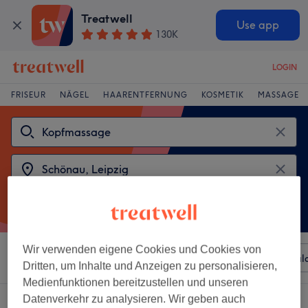
Treatwell
Use app
130K
LOGIN
FRISEUR
NÄGEL
HAARENTFERNUNG
KOSMETIK
MASSAGE
Wir verwenden eigene Cookies und Cookies von
Sortieren nach
Beliebiger Preis
Besonderheiten
Sal
Dritten, um Inhalte und Anzeigen zu personalisieren,
Medienfunktionen bereitzustellen und unseren
Datenverkehr zu analysieren. Wir geben auch
2 Salons die anbieten:
kopfmassage in der Nähe von Schönau, Leipzig