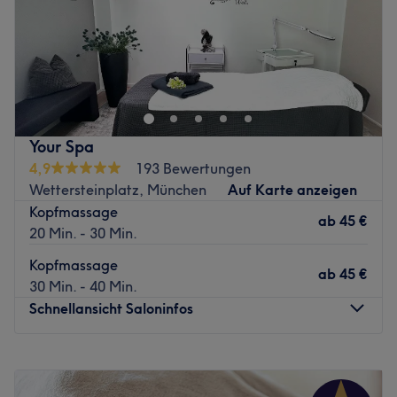
Sonntag
Geschlossen
.
Zurück zur Salonansicht
Your Spa
4,9
193 Bewertungen
Wettersteinplatz, München
Auf Karte anzeigen
Kopfmassage
ab
45 €
20 Min. - 30 Min.
Kopfmassage
ab
45 €
30 Min. - 40 Min.
Schnellansicht Saloninfos
Montag
10:00
–
21:00
Dienstag
10:00
–
21:00