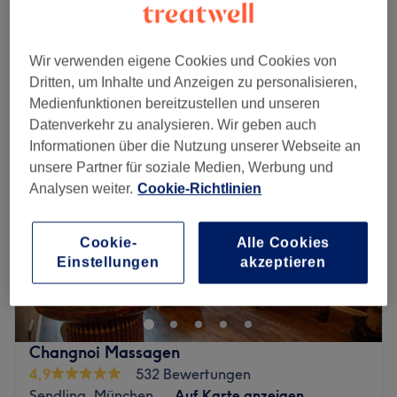
ab
20 €
15 Min. - 30 Min.
Schnellansicht Saloninfos
Wir verwenden eigene Cookies und Cookies von
Dritten, um Inhalte und Anzeigen zu personalisieren,
Montag
10:00
–
20:00
Medienfunktionen bereitzustellen und unseren
Dienstag
10:00
–
20:00
Datenverkehr zu analysieren. Wir geben auch
Mittwoch
10:00
–
20:00
Informationen über die Nutzung unserer Webseite an
Donnerstag
10:00
–
20:00
unsere Partner für soziale Medien, Werbung und
Freitag
10:00
–
20:00
Analysen weiter.
Cookie-Richtlinien
Samstag
10:00
–
20:00
Sonntag
11:00
–
18:00
Cookie-
Alle Cookies
Jantha Thaimassage & Wellness
ist eine Massagepraxis
Einstellungen
akzeptieren
in München Glockenbach, spezialisiert auf Thailändische
Massage- und Wellness-Anwendungen in authentischer,
freundlicher Atmosphäre, preiswert, hygienisch und
professionell ausgeführt von einem erfahrenen Team;
Changnoi Massagen
stets mit dem Ziel ihren Kunden ein einzigartiges und
4,9
532 Bewertungen
entspannendes Erlebnis zu bieten.
Sendling, München
Auf Karte anzeigen