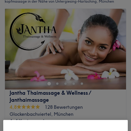
kopfmassage in der Nähe von Untergiesing-Harlaching, München
Jantha Thaimassage & Wellness /
Janthaimassage
4,8
128 Bewertungen
Glockenbachviertel, München
Auf Karte anzeigen
Gesicht- & Kopfmassage