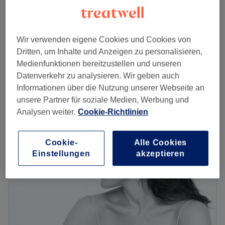
1 Std. 30 Min.
Spare bis zu 10%
Gesicht- & Kopfmassage
ab
22 €
15 Min. - 45 Min.
Wir verwenden eigene Cookies und Cookies von
Dritten, um Inhalte und Anzeigen zu personalisieren,
Hüftmassage
ab
22 €
Medienfunktionen bereitzustellen und unseren
15 Min. - 30 Min.
Datenverkehr zu analysieren. Wir geben auch
Schnellansicht Saloninfos
Informationen über die Nutzung unserer Webseite an
unsere Partner für soziale Medien, Werbung und
Montag
10:00
–
20:00
Analysen weiter.
Cookie-Richtlinien
Dienstag
10:00
–
20:00
Mittwoch
10:00
–
20:00
Cookie-
Alle Cookies
Donnerstag
10:00
–
20:00
Einstellungen
akzeptieren
Freitag
10:00
–
20:00
Samstag
10:00
–
20:00
Sonntag
Geschlossen
The Studio Kinnaree Thai Wellness Massage in Munich
offers you a place of relaxation to restore harmony of