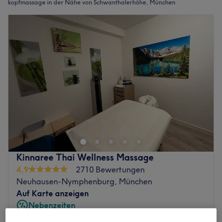
kopfmassage in der Nähe von Schwanthalerhöhe, München
Kinnaree Thai Wellness Massage
4,9
2710 Bewertungen
Neuhausen-Nymphenburg, München
Auf Karte anzeigen
Nebenzeiten
ab
102,60 €
Unterkörper Massage