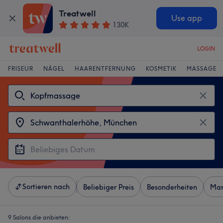
Treatwell
Use app
130K
LOGIN
FRISEUR
NÄGEL
HAARENTFERNUNG
KOSMETIK
MASSAGE
Sortieren nach
Beliebiger Preis
Besonderheiten
Mar
9 Salons die anbieten: