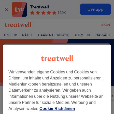
Treatwell
Use app
130K
LOGIN
FRISEUR
NÄGEL
HAARENTFERNUNG
KOSMETIK
MASSAGE
Wir verwenden eigene Cookies und Cookies von
Dritten, um Inhalte und Anzeigen zu personalisieren,
Medienfunktionen bereitzustellen und unseren
Datenverkehr zu analysieren. Wir geben auch
Sortieren nach
Besonderheiten
Salons
Expressange
Informationen über die Nutzung unserer Webseite an
unsere Partner für soziale Medien, Werbung und
Analysen weiter.
Cookie-Richtlinien
Ein Salon, der anbietet:
kopfmassage in Innenstadt, Iserlohn