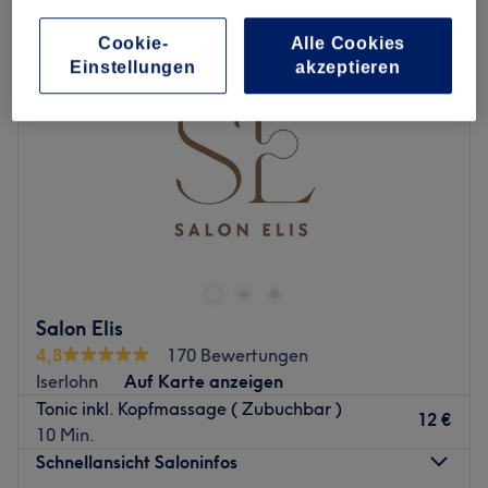
Cookie-
Alle Cookies
Einstellungen
akzeptieren
Salon Elis
4,8
170 Bewertungen
Iserlohn
Auf Karte anzeigen
Tonic inkl. Kopfmassage ( Zubuchbar )
12 €
10 Min.
Schnellansicht Saloninfos