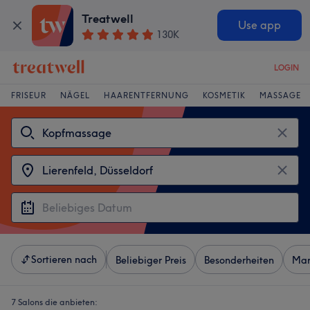
Treatwell
Use app
130K
LOGIN
FRISEUR
NÄGEL
HAARENTFERNUNG
KOSMETIK
MASSAGE
Sortieren nach
Beliebiger Preis
Besonderheiten
Mar
7 Salons die anbieten: