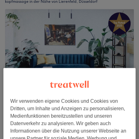
kopfmassage in der Nähe von Lierenfeld, Düsseldorf
MDC HAIR
Wir verwenden eigene Cookies und Cookies von
4,9
459 Bewertungen
Dritten, um Inhalte und Anzeigen zu personalisieren,
Grafenberg, Düsseldorf
Auf Karte anzeigen
Medienfunktionen bereitzustellen und unseren
Gesicht- & Kopfmassage
Datenverkehr zu analysieren. Wir geben auch
10 €
5 Min.
Informationen über die Nutzung unserer Webseite an
Schnellansicht Saloninfos
unsere Partner für soziale Medien, Werbung und