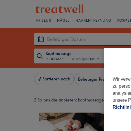
FRISEUR
NÄGEL
HAARENTFERNUNG
KOSMET
Kopfmassage
in Dresden
・
Beliebiges Datum
Sortieren nach
Wir verw
Beliebiger Preis
Besonde
zu perso
analysie
2 Salons die anbieten:
kopfmassage in Dresden
unsere P
Richtlin
Royal L
4,7
Briesnit