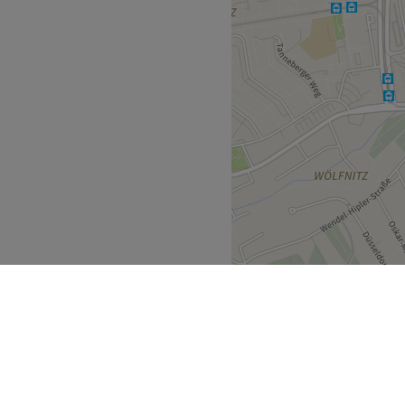
Zurück zur Salonansicht
minuten vom Studio entfernt.
m um Inhaber Mohamad
pertise zum Glänzen und
en Deutsch und Englisch wird
l.
 Produkte.
s WLAN und Haustiere
Zurück zur Salonansicht