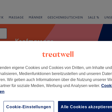
IK
MASSAGE
MÄNNER
GESCHENKGUTSCHEIN
SALE %
UNS
Kopfmassage
enden eigene Cookies und Cookies von Dritten, um Inhalte un
rheiten
Salons
Expressangebote
Bewertung
nalisieren, Medienfunktionen bereitzustellen und unseren Date
ren. Wir geben auch Informationen über die Nutzung unserer W
artner für soziale Medien, Werbung und Analysen weiter.
Cooki
ien
+
ash Nails
80 Bewertungen
−
Cookie-Einstellungen
Alle Cookies akzeptiere
z, Dresden