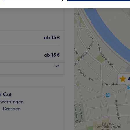
ab
15 €
ab
15 €
4
d Cut
ewertungen
z, Dresden