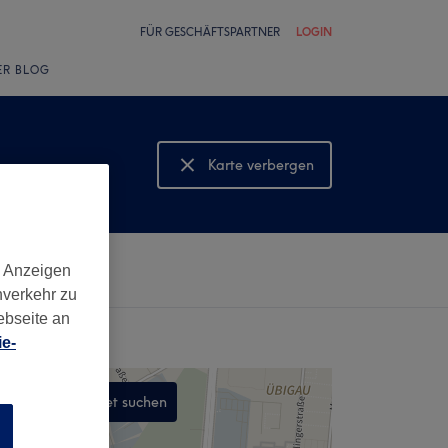
FÜR GESCHÄFTSPARTNER
LOGIN
ER BLOG
Karte verbergen
Karte anzeigen
d Anzeigen
nverkehr zu
ebseite an
e-
In diesem Gebiet suchen
n
,