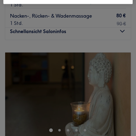
Spare bis zu 20%
1 Std.
80 €
Nacken-, Rücken- & Wadenmassage
1 Std.
90 €
Schnellansicht Saloninfos
Montag
08:00
–
22:00
Dienstag
08:00
–
22:00
Mittwoch
08:00
–
22:00
Donnerstag
08:00
–
22:00
Freitag
08:00
–
22:00
Samstag
08:00
–
22:00
Sonntag
08:00
–
22:00
Transparenz und Vertrauen spielen dabei eine große
Rolle.
Wer sich vorab ein genaueres Bild machen möchte, findet
online
weitere Informationen sowie Videos meiner Arbeit – zum