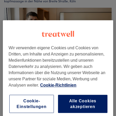
kopfmassage in der Nähe von Breite Straße, Köln
Wir verwenden eigene Cookies und Cookies von
Dritten, um Inhalte und Anzeigen zu personalisieren,
Medienfunktionen bereitzustellen und unseren
Datenverkehr zu analysieren. Wir geben auch
Informationen über die Nutzung unserer Webseite an
unsere Partner für soziale Medien, Werbung und
Wellnessmassage | Köln
Analysen weiter.
Cookie-Richtlinien
4,9
294 Bewertungen
Neustadt-Süd, Köln
Auf Karte anzeigen
Last Minute
Cookie-
Alle Cookies
Einstellungen
akzeptieren
Schulter-, Rücken- &
ab
72 €
Nackenmassage