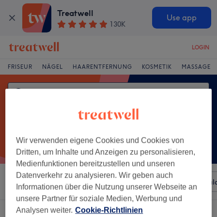
Treatwell
Use app
130K
LOGIN
FRISEUR
NÄGEL
HAARENTFERNUNG
KOSMETIK
MASSAGE
Wir verwenden eigene Cookies und Cookies von
Dritten, um Inhalte und Anzeigen zu personalisieren,
Medienfunktionen bereitzustellen und unseren
Datenverkehr zu analysieren. Wir geben auch
Sortieren nach
Beliebiger Preis
Besonderheiten
Sal
Informationen über die Nutzung unserer Webseite an
unsere Partner für soziale Medien, Werbung und
Analysen weiter.
Cookie-Richtlinien
Ein Salon, der anbietet: