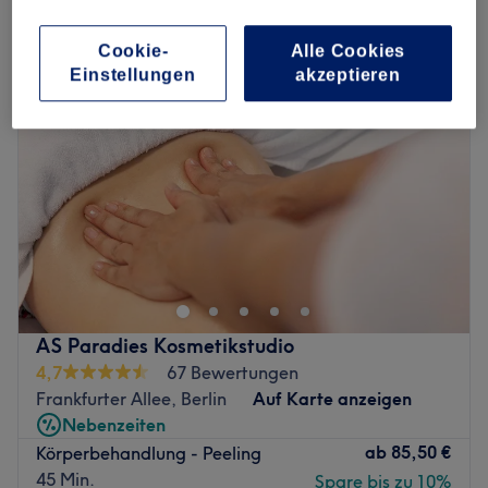
körperpeelings in der Nähe von Ring-Center, Berlin
Cookie-
Alle Cookies
Einstellungen
akzeptieren
AS Paradies Kosmetikstudio
4,7
67 Bewertungen
Frankfurter Allee, Berlin
Auf Karte anzeigen
Nebenzeiten
ab
85,50 €
Körperbehandlung - Peeling
45 Min.
Spare bis zu 10%