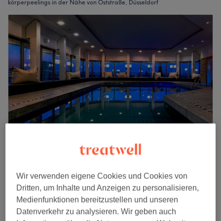
körperpeelings in der Nähe von Oststraße, Düsseldorf
Sky Spa im Clayton Hotel Düsseldorf
4,8
341 Bewertungen
Wir verwenden eigene Cookies und Cookies von
Oststraße, Düsseldorf
Auf Karte anzeigen
Dritten, um Inhalte und Anzeigen zu personalisieren,
Russisches Honig Peeling
ab
49 €
Medienfunktionen bereitzustellen und unseren
45 Min. - 1 Std.
Datenverkehr zu analysieren. Wir geben auch