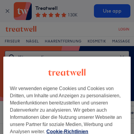
Treatwell
Use app
130K
LOGIN
FRISEUR
NÄGEL
HAARENTFERNUNG
KOSMETIK
MASSAGE
Wir verwenden eigene Cookies und Cookies von
Dritten, um Inhalte und Anzeigen zu personalisieren,
Medienfunktionen bereitzustellen und unseren
Datenverkehr zu analysieren. Wir geben auch
Sortieren nach
Beliebiger Preis
Salons
Expressange
Informationen über die Nutzung unserer Webseite an
unsere Partner für soziale Medien, Werbung und
Ein Salon, der anbietet:
körperpeelings in Lörrach
Analysen weiter.
Cookie-Richtlinien