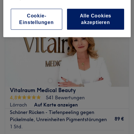
Cookie-
Alle Cookies
Einstellungen
akzeptieren
Vitalraum Medical Beauty
4,8
541 Bewertungen
Lörrach
Auf Karte anzeigen
Schöner Rücken - Tiefenpeeling gegen
89 €
Pickelmale, Unreinheiten Pigmentstörungen
1 Std.