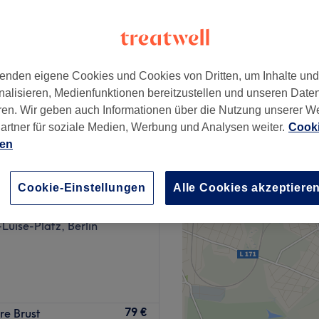
enden eigene Cookies und Cookies von Dritten, um Inhalte un
145 €
nalisieren, Medienfunktionen bereitzustellen und unseren Date
180 €
ren. Wir geben auch Informationen über die Nutzung unserer W
artner für soziale Medien, Werbung und Analysen weiter.
Cooki
ien
Cookie-Einstellungen
Alle Cookies akzeptiere
tment Studio Berlin
452 Bewertungen
-Luise-Platz, Berlin
Nollendorfplatz – mit
79 €
re Brust