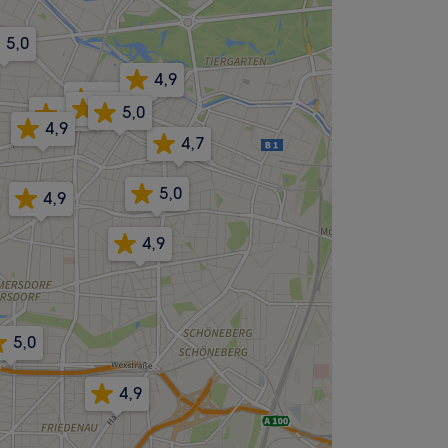
5,0
4,9
4,8
4,7
5,0
4,3
4,9
4,7
5,0
4,9
4,9
5,0
4,9