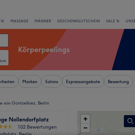
IK
MASSAGE
MÄNNER
GESCHENKGUTSCHEIN
SALE %
UNS
Körperpeelings
atum
rheiten
Marken
Salons
Expressangebote
Bewertung
e von Güntzelkiez, Berlin
+
ge Nollendorfplatz
102 Bewertungen
−
rfplatz, Berlin