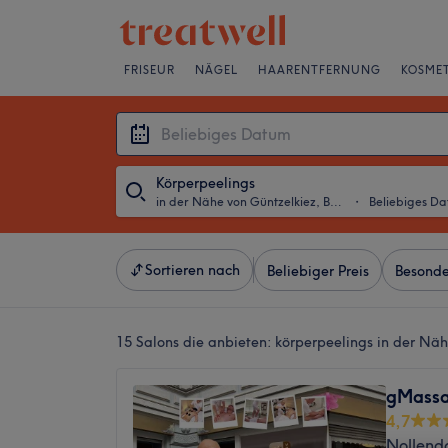
FRISEUR
NÄGEL
HAARENTFERNUNG
KOSMET
Körperpeelings
in der Nähe von Güntzelkiez, Berlin
・
Beliebiges D
Sortieren nach
Beliebiger Preis
Besonde
15 Salons die anbieten:
körperpeelings in der Näh
gMassa
4,7
Nollendo