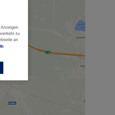
d Anzeigen
nverkehr zu
ebseite an
e-
n