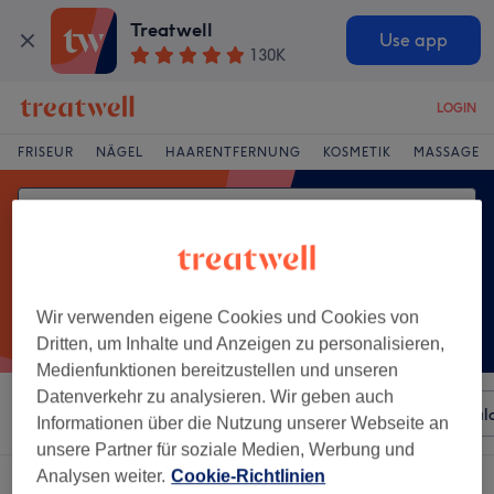
Treatwell
Use app
130K
LOGIN
FRISEUR
NÄGEL
HAARENTFERNUNG
KOSMETIK
MASSAGE
Wir verwenden eigene Cookies und Cookies von
Dritten, um Inhalte und Anzeigen zu personalisieren,
Medienfunktionen bereitzustellen und unseren
Datenverkehr zu analysieren. Wir geben auch
Sortieren nach
Beliebiger Preis
Besonderheiten
Sal
Informationen über die Nutzung unserer Webseite an
unsere Partner für soziale Medien, Werbung und
Analysen weiter.
Cookie-Richtlinien
Ein Salon, der anbietet:
körperpeelings in Goslar, Niedersachsen