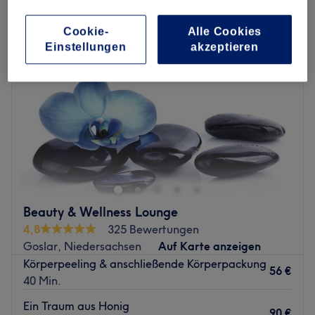
Cookie-
Alle Cookies
Einstellungen
akzeptieren
Beauty & Wellness Lounge
4,8
325 Bewertungen
Goslar, Niedersachsen
Auf Karte anzeigen
Körperpeeling & anschließende Körperpackung
56 €
40 Min.
Ein Traum aus Honig
90 €