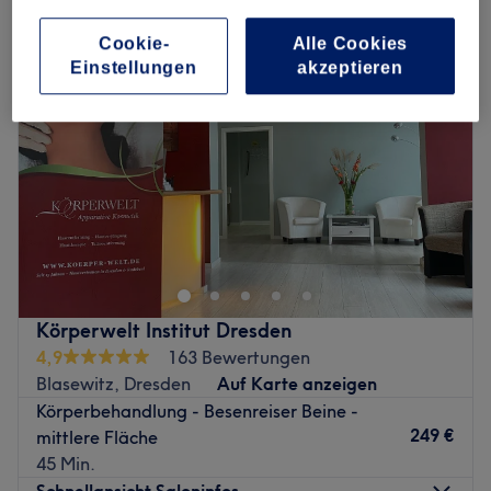
Cookie-
Alle Cookies
Einstellungen
akzeptieren
Körperwelt Institut Dresden
4,9
163 Bewertungen
Blasewitz, Dresden
Auf Karte anzeigen
Körperbehandlung - Besenreiser Beine -
249 €
mittlere Fläche
45 Min.
Schnellansicht Saloninfos