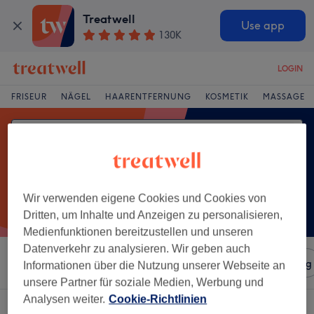
Treatwell
Use app
130K
LOGIN
FRISEUR
NÄGEL
HAARENTFERNUNG
KOSMETIK
MASSAGE
Wir verwenden eigene Cookies und Cookies von
Dritten, um Inhalte und Anzeigen zu personalisieren,
Medienfunktionen bereitzustellen und unseren
Datenverkehr zu analysieren. Wir geben auch
Sortieren nach
Salons
Expressangebote
Bewertung
Informationen über die Nutzung unserer Webseite an
unsere Partner für soziale Medien, Werbung und
Analysen weiter.
Cookie-Richtlinien
Ein Salon, der anbietet:
körperpeelings in Dresden