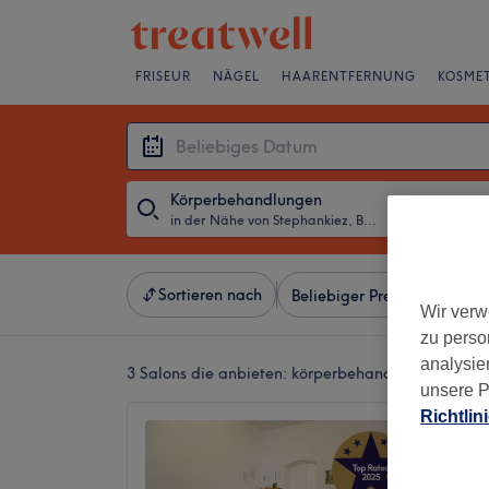
FRISEUR
NÄGEL
HAARENTFERNUNG
KOSMET
Körperbehandlungen
in der Nähe von Stephankiez, Berlin
・
Beliebiges D
Sortieren nach
Beliebiger Preis
Besonde
Wir verw
zu perso
analysie
3 Salons die anbieten:
körperbehandlungen in der
unsere P
Richtlin
Naturh
5,0
Moabit, 