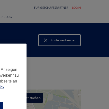
FÜR GESCHÄFTSPARTNER
LOGIN
ER BLOG
Karte verbergen
Karte anzeigen
d Anzeigen
nverkehr zu
ebseite an
e-
In diesem Gebiet suchen
,
n