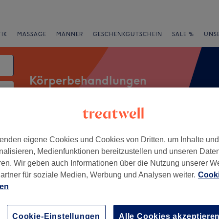
IK
MASSAGE
MÄNNER
GESCHENKGUTSCHEIN
SALE %
UNS
Körperbehandlungen
atum
rheiten
Salons
Expressangebote
Bewertung
enden eigene Cookies und Cookies von Dritten, um Inhalte un
nalisieren, Medienfunktionen bereitzustellen und unseren Date
ren. Wir geben auch Informationen über die Nutzung unserer W
 Nähe von Stephankiez, Berlin
artner für soziale Medien, Werbung und Analysen weiter.
Cooki
ien
+
eilpraxis Markhoff
732 Bewertungen
−
Cookie-Einstellungen
Alle Cookies akzeptiere
Berlin