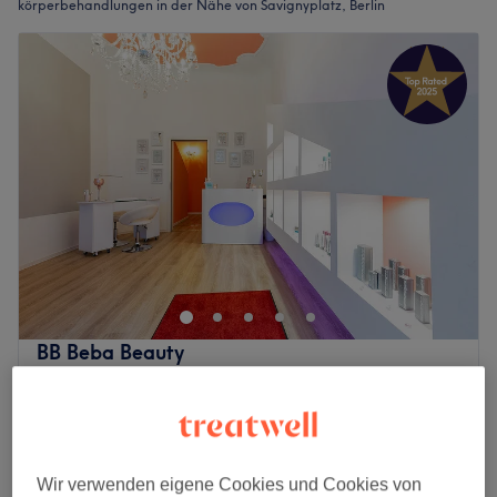
körperbehandlungen in der Nähe von Savignyplatz, Berlin
BB Beba Beauty
5,0
1134 Bewertungen
Wilmersdorf, Berlin
Auf Karte anzeigen
79 €
EM – Contouring Bauch
35 Min.
124,50 €
Wir verwenden eigene Cookies und Cookies von