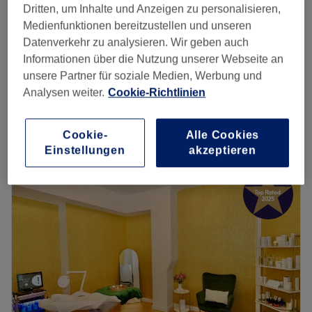
EM – Contouring Paket Po + Oberschenkel
Dritten, um Inhalte und Anzeigen zu personalisieren,
159 €
(Vorderseite & Hinterseite)
Medienfunktionen bereitzustellen und unseren
373,50 €
1 Std. 30 Min.
Datenverkehr zu analysieren. Wir geben auch
Informationen über die Nutzung unserer Webseite an
EM – Contouring Paket Po + Bizeps &
159 €
unsere Partner für soziale Medien, Werbung und
Trizeps
373,50 €
Analysen weiter.
Cookie-Richtlinien
1 Std. 30 Min.
Schnellansicht Saloninfos
Cookie-
Alle Cookies
Einstellungen
akzeptieren
Montag
10:00
–
18:30
Dienstag
10:00
–
18:30
Mittwoch
10:00
–
18:30
Donnerstag
10:00
–
18:30
Freitag
10:00
–
18:30
Samstag
10:00
–
16:00
Sonntag
Geschlossen
Das Beba Beauty in der Konstanzer Straße 63 ist ein
kleiner und feiner Beautysalon in unmittelbarer Nähe zum