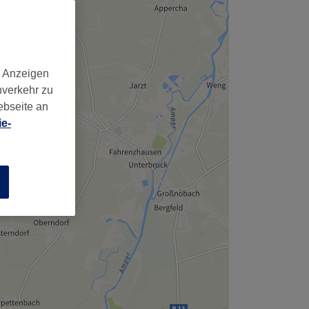
,
d Anzeigen
nverkehr zu
ebseite an
e-
n