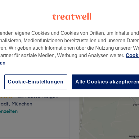
g, München
enden eigene Cookies und Cookies von Dritten, um Inhalte un
nalisieren, Medienfunktionen bereitzustellen und unseren Date
ial
180 €
ren. Wir geben auch Informationen über die Nutzung unserer W
artner für soziale Medien, Werbung und Analysen weiter.
Cooki
ien
Cookie-Einstellungen
Alle Cookies akzeptiere
nts Spa Glockenbach
341 Bewertungen
stadt, München
nzeiten
 zu verbringen? Dann