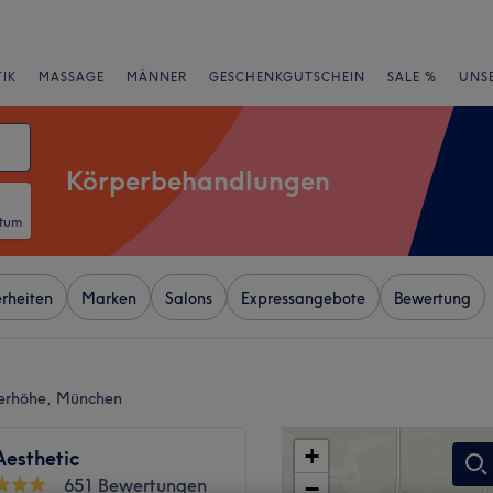
IK
MASSAGE
MÄNNER
GESCHENKGUTSCHEIN
SALE %
UNS
Körperbehandlungen
atum
rheiten
Marken
Salons
Expressangebote
Bewertung
lerhöhe, München
+
Aesthetic
651 Bewertungen
−