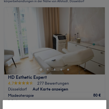
körperbehandlungen in der Nähe von Altstadt, Düsseldorf
HD Esthetic Expert
4,7
277 Bewertungen
Düsseldorf
Auf Karte anzeigen
80 €
Madeoterapie
1 Std.
120 €
Schnellansicht Saloninfos