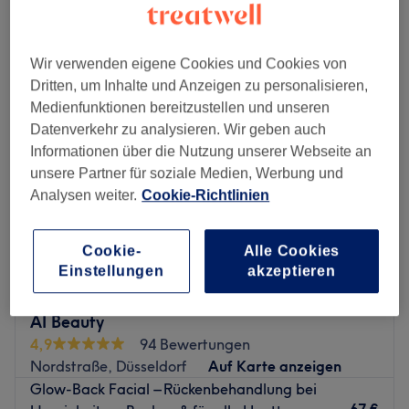
Montag
09:00
–
18:00
Wir verwenden eigene Cookies und Cookies von
Dienstag
09:00
–
19:00
Dritten, um Inhalte und Anzeigen zu personalisieren,
Mittwoch
09:00
–
19:00
Medienfunktionen bereitzustellen und unseren
Donnerstag
09:00
–
18:30
Datenverkehr zu analysieren. Wir geben auch
Freitag
09:00
–
19:00
Informationen über die Nutzung unserer Webseite an
Samstag
09:00
–
20:00
unsere Partner für soziale Medien, Werbung und
Sonntag
10:00
–
16:00
Analysen weiter.
Cookie-Richtlinien
Genug von Hektik, Aufgaben und zahlreiche
Verpflichtungen? Dann lass dich einmal behandeln, wie
Cookie-
Alle Cookies
eine Königin – im Schönheitssalon HD Esthetic Germany in
Einstellungen
akzeptieren
Düsseldorf-Mitte! Lasse dich hier von Kopf bis Fuß rundum
verwöhnen.
AI Beauty
Nächste öffentliche Verkehrsmittel:
4,9
94 Bewertungen
Nordstraße, Düsseldorf
Auf Karte anzeigen
Der U-Bahnhof Heinrich-Heine-Allee ist nur 3 Gehminuten
Glow-Back Facial – Rückenbehandlung bei
vom Studio entfernt.