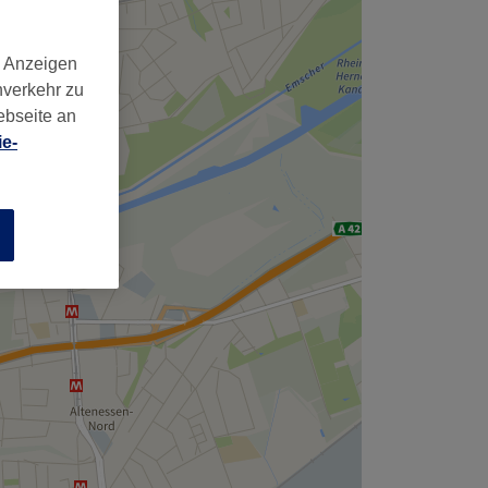
d Anzeigen
nverkehr zu
ebseite an
e-
n