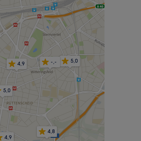
5,0
-,-
4,9
5,0
4,8
4,9