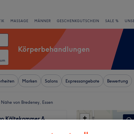
IK
MASSAGE
MÄNNER
GESCHENKGUTSCHEIN
SALE %
UNS
Körperbehandlungen
tum
rheiten
Marken
Salons
Expressangebote
Bewertung
 Nähe von Bredeney, Essen
+
ryo Kältekammer &
−
1 Bewertung