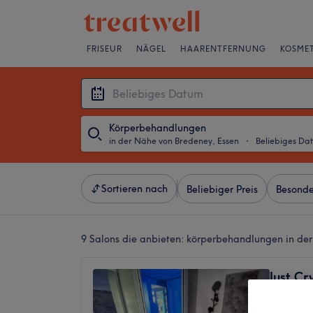
FRISEUR
NÄGEL
HAARENTFERNUNG
KOSMET
Körperbehandlungen
in der Nähe von Bredeney, Essen
・
Beliebiges Da
Sortieren nach
Beliebiger Preis
Besonde
9 Salons die anbieten:
körperbehandlungen in der
Just C
more
5,0