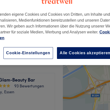
heid, Essen
enden eigene Cookies und Cookies von Dritten, um Inhalte un
nalisieren, Medienfunktionen bereitzustellen und unseren Date
ren. Wir geben auch Informationen über die Nutzung unserer W
5 Grad Celsius
ab
19 €
artner für soziale Medien, Werbung und Analysen weiter.
Cooki
ien
ab
25 €
Cookie-Einstellungen
Alle Cookies akzeptiere
l Glam-Beauty Bar
93 Bewertungen
y, Essen