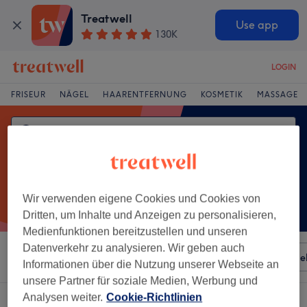
Treatwell
Use app
130K
LOGIN
FRISEUR
NÄGEL
HAARENTFERNUNG
KOSMETIK
MASSAGE
Wir verwenden eigene Cookies und Cookies von
Dritten, um Inhalte und Anzeigen zu personalisieren,
Medienfunktionen bereitzustellen und unseren
Datenverkehr zu analysieren. Wir geben auch
Sortieren nach
Besonderheiten
Salons
Expressange
Informationen über die Nutzung unserer Webseite an
unsere Partner für soziale Medien, Werbung und
Analysen weiter.
Cookie-Richtlinien
Ein Salon, der anbietet:
körperbehandlungen in Brackel, Dortmund