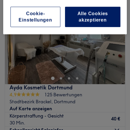
Cookie-
Alle Cookies
Einstellungen
akzeptieren
Ayda Kosmetik Dortmund
4,9
125 Bewertungen
Stadtbezirk Brackel, Dortmund
Auf Karte anzeigen
Körperstraffung - Gesicht
40 €
30 Min.
Schnellansicht Saloninfos