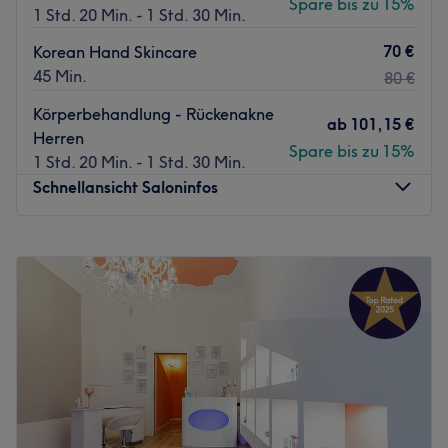
Spare bis zu 15%
1 Std. 20 Min. - 1 Std. 30 Min.
70 €
Korean Hand Skincare
45 Min.
80 €
Körperbehandlung - Rückenakne
ab
101,15 €
Herren
Spare bis zu 15%
1 Std. 20 Min. - 1 Std. 30 Min.
Schnellansicht Saloninfos
Montag
10:00
–
21:00
Dienstag
11:00
–
21:00
Mittwoch
11:00
–
21:00
Donnerstag
11:00
–
21:00
Freitag
11:00
–
21:00
Samstag
11:00
–
21:00
Sonntag
Geschlossen
Willkommen im Skinvestment Studio – Ihr Beauty-