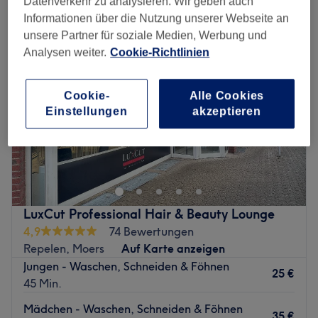
Datenverkehr zu analysieren. Wir geben auch
Informationen über die Nutzung unserer Webseite an
unsere Partner für soziale Medien, Werbung und
Analysen weiter.
Cookie-Richtlinien
Cookie-
Alle Cookies
Einstellungen
akzeptieren
LuxCut Professional Hair & Beauty Lounge
4,9
74 Bewertungen
Repelen, Moers
Auf Karte anzeigen
Jungen - Waschen, Schneiden & Föhnen
25 €
45 Min.
Mädchen - Waschen, Schneiden & Föhnen
35 €