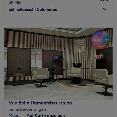
45 Min.
Schnellansicht Saloninfos
Montag
10:00
–
18:00
Dienstag
10:00
–
18:00
Mittwoch
10:00
–
18:00
Donnerstag
Geschlossen
Freitag
10:00
–
18:00
Samstag
10:00
–
16:00
Sonntag
Geschlossen
LuxCut – Professional Hair & Beauty Lounge ist eine
elegante Oase für dein Haar und deine Schönheit im
Herzen von Moers. Hier treffen moderne Salonästhetik
auf professionelle Handwerkskunst: Ob typgerechter
Haarschnitt, raffinierte Farbtechniken oder individuelle
Vue Belle Damenfriseursalon
Beauty-Extras – bei LuxCut stehen deine Wünsche im
Keine Bewertungen
Fokus. Genieße eine entspannte Lounge-Atmosphäre, in
Moers
Auf Karte anzeigen