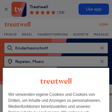
Treatwell
Use app
130K
LOGIN
FRISEUR
NÄGEL
HAARENTFERNUNG
KOSMETIK
MASSAGE
Sortieren nach
Beliebiger Preis
Besonderheiten
Mar
Wir verwenden eigene Cookies und Cookies von
Dritten, um Inhalte und Anzeigen zu personalisieren,
Medienfunktionen bereitzustellen und unseren
2 Salons die anbieten:
kinderhaarschnitt in Repelen, Moers