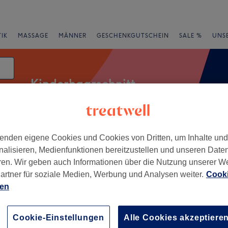
IK
MASSAGE
MÄNNER
GESCHENKGUTSCHEIN
SALE %
UNS
Kinderhaarschnitt
enden eigene Cookies und Cookies von Dritten, um Inhalte un
rheiten
Marken
Salons
Expressangebote
Bewertung
nalisieren, Medienfunktionen bereitzustellen und unseren Date
ren. Wir geben auch Informationen über die Nutzung unserer W
artner für soziale Medien, Werbung und Analysen weiter.
Cooki
ien
+
riseursalon
189 Bewertungen
−
Cookie-Einstellungen
Alle Cookies akzeptiere