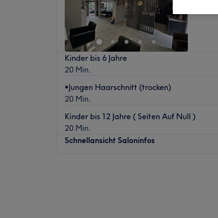
Kinder bis 6 Jahre
20 Min.
•Jungen Haarschnitt (trocken)
20 Min.
Kinder bis 12 Jahre ( Seiten Auf Null )
20 Min.
Schnellansicht Saloninfos
Montag
09:00
–
18:00
Dienstag
09:00
–
18:00
Mittwoch
09:00
–
18:00
Donnerstag
09:00
–
18:00
Freitag
09:00
–
18:00