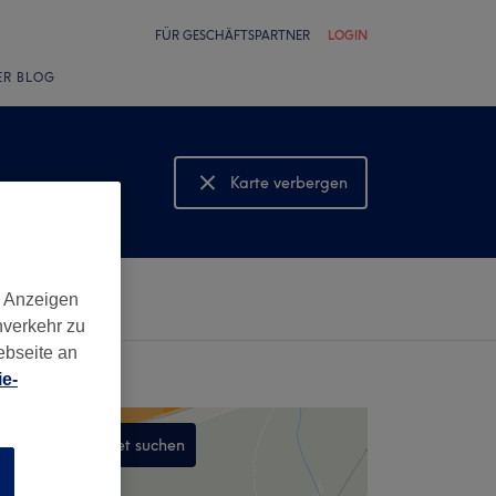
FÜR GESCHÄFTSPARTNER
LOGIN
ER BLOG
Karte verbergen
Karte anzeigen
d Anzeigen
nverkehr zu
ebseite an
e-
In diesem Gebiet suchen
n
,