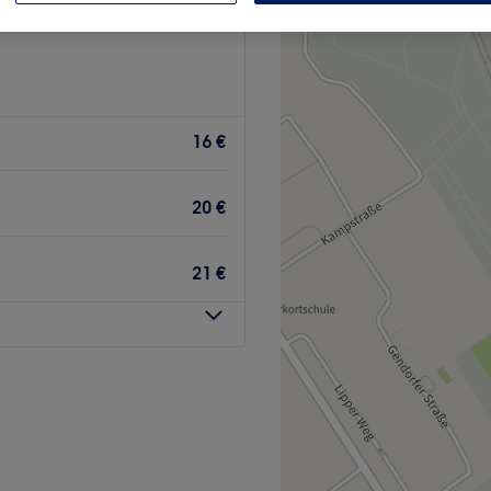
16 €
20 €
21 €