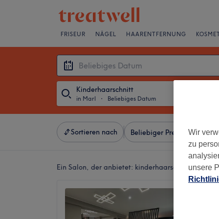
FRISEUR
NÄGEL
HAARENTFERNUNG
KOSMET
Kinderhaarschnitt
in Marl
・
Beliebiges Datum
Sortieren nach
Wir verw
Beliebiger Preis
Besonde
zu perso
analysie
Ein Salon, der anbietet:
kinderhaarschnitt in Marl
unsere P
Richtlin
Elian F
5,0
Marl