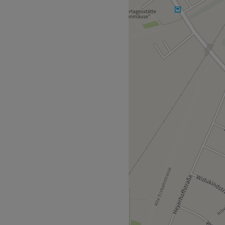
tt, sondern auch einen Ort
 richtig. Ich biete dir das
nitte, professionelle Farb-
owie individuelle Beratung
n: Mit einem professionellen
d einen gepflegten Look. Ein
esuch – es ist deine
ngenehm temperiertes
owie eine Tasse Kaffee
entspannter Atmosphäre. Und
st du kaum Wartezeiten und
st aussuchen.
nline buchbar