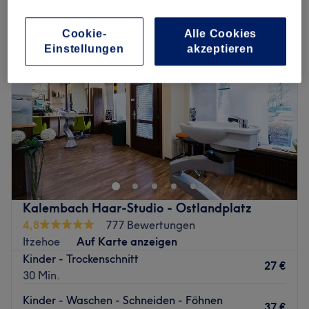
Cookie-
Alle Cookies
Einstellungen
akzeptieren
Kalembach Haar-Studio - Ostlandplatz
4,8
777 Bewertungen
Itzehoe
Auf Karte anzeigen
Kinder - Trockenschnitt
27 €
30 Min.
Kinder - Waschen - Schneiden - Föhnen
37 €