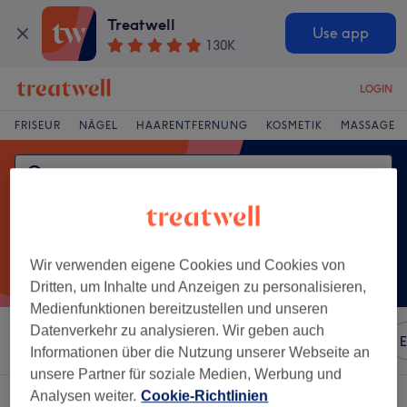
Treatwell
Use app
130K
LOGIN
FRISEUR
NÄGEL
HAARENTFERNUNG
KOSMETIK
MASSAGE
Wir verwenden eigene Cookies und Cookies von
Dritten, um Inhalte und Anzeigen zu personalisieren,
Medienfunktionen bereitzustellen und unseren
Datenverkehr zu analysieren. Wir geben auch
Sortieren nach
Beliebiger Preis
Marken
Salons
E
Informationen über die Nutzung unserer Webseite an
unsere Partner für soziale Medien, Werbung und
Analysen weiter.
Cookie-Richtlinien
Ein Salon, der anbietet:
kinderhaarschnitt in Itzehoe