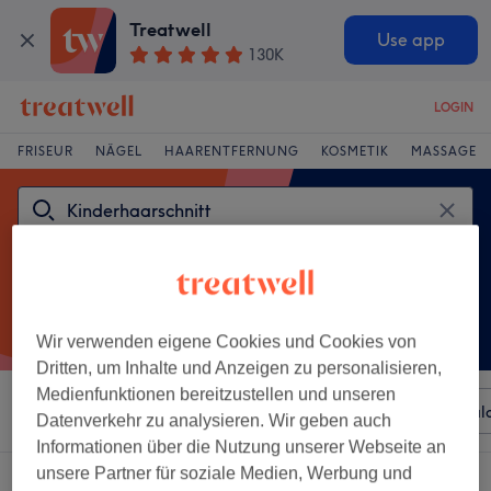
Treatwell
Use app
130K
LOGIN
FRISEUR
NÄGEL
HAARENTFERNUNG
KOSMETIK
MASSAGE
Wir verwenden eigene Cookies und Cookies von
Dritten, um Inhalte und Anzeigen zu personalisieren,
Medienfunktionen bereitzustellen und unseren
Sortieren nach
Beliebiger Preis
Besonderheiten
Sal
Datenverkehr zu analysieren. Wir geben auch
Informationen über die Nutzung unserer Webseite an
unsere Partner für soziale Medien, Werbung und
Ein Salon, der anbietet:
kinderhaarschnitt in Heidelberg