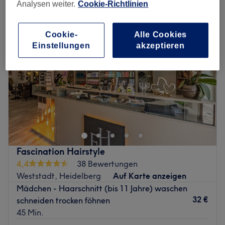
Analysen weiter.
Cookie-Richtlinien
Cookie-
Alle Cookies
Einstellungen
akzeptieren
Fascination Hairstyle
4,4
38 Bewertungen
Weststadt, Heidelberg
Auf Karte anzeigen
Mädchen - Haarschnitt (bis 11 Jahre) waschen
32 €
schneiden trocken föhnen
45 Min.