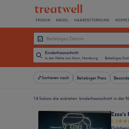
FRISEUR
NÄGEL
HAARENTFERNUNG
KOSMET
Kinderhaarschnitt
in der Nähe von Horn, Hamburg
・
Beliebiges Da
Sortieren nach
Beliebiger Preis
Besonde
14 Salons die anbieten:
kinderhaarschnitt in der
Ezzo's 
5,0
Dulsber