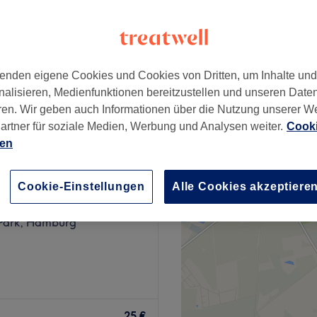
enden eigene Cookies und Cookies von Dritten, um Inhalte un
16 €
nalisieren, Medienfunktionen bereitzustellen und unseren Date
ren. Wir geben auch Informationen über die Nutzung unserer W
artner für soziale Medien, Werbung und Analysen weiter.
Cooki
ien
 and Friends
Cookie-Einstellungen
Alle Cookies akzeptiere
750 Bewertungen
Park, Hamburg
-Dulsberg – deinem Ort für
pflege und echte
25 €