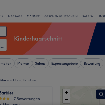
IK
MASSAGE
MÄNNER
GESCHENKGUTSCHEIN
SALE %
UNS
Kinderhaarschnitt
tum
rheiten
Marken
Salons
Expressangebote
Bewertung
 Nähe von Horn, Hamburg
+
Barbier
7 Bewertungen
−
g, Hamburg