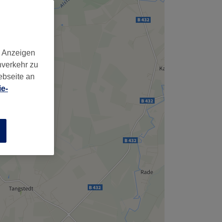
d Anzeigen
nverkehr zu
ebseite an
e-
n