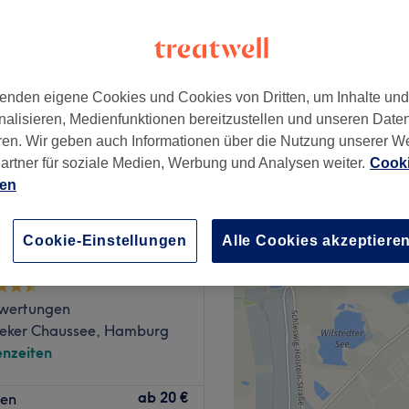
enden eigene Cookies und Cookies von Dritten, um Inhalte un
22 €
nalisieren, Medienfunktionen bereitzustellen und unseren Date
ren. Wir geben auch Informationen über die Nutzung unserer W
artner für soziale Medien, Werbung und Analysen weiter.
Cooki
ien
Miss - Friseur &
Cookie-Einstellungen
Alle Cookies akzeptiere
salon
wertungen
ker Chaussee, Hamburg
nzeiten
en in Hamburg. In diesem
ab
20 €
len
ehandlungen mit