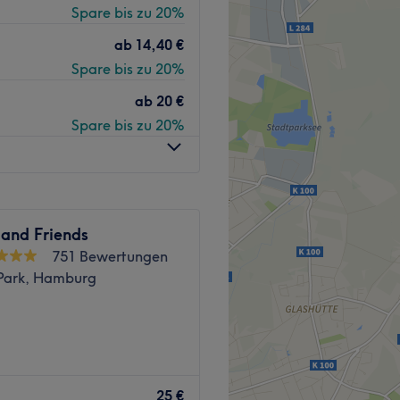
Spare bis zu 20%
pflege. Überzeuge dich
unkompliziert über die
ab
14,40 €
tätigung.
Spare bis zu 20%
ab
20 €
det sich der Bahnhof
Spare bis zu 20%
undlichen &
rekt wohlfühlen kannst. Mit
 and Friends
 umfassend beraten und die
751 Bewertungen
ieten. Neben Deutsch &
Park, Hamburg
h mit ihnen sprechen.
nend.
Miss - Friseur &
Haustiere erlaubt,
 in Hamburg Wandsbek
25 €
 Getränke zu deiner