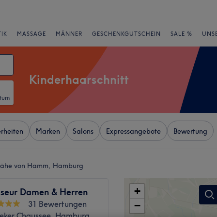
IK
MASSAGE
MÄNNER
GESCHENKGUTSCHEIN
SALE %
UNS
Kinderhaarschnitt
atum
rheiten
Marken
Salons
Expressangebote
Bewertung
r Nähe von Hamm, Hamburg
+
riseur Damen & Herren
31 Bewertungen
−
ker Chaussee, Hamburg