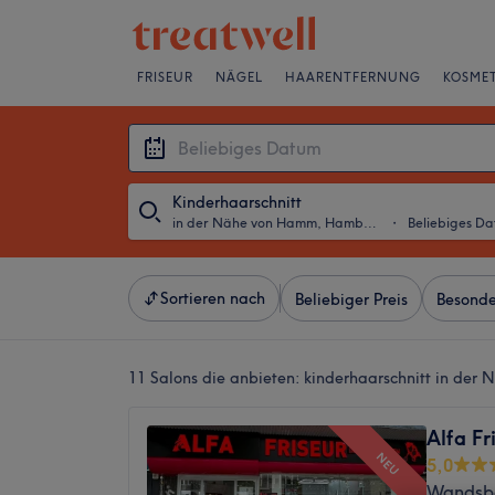
FRISEUR
NÄGEL
HAARENTFERNUNG
KOSMET
Kinderhaarschnitt
in der Nähe von Hamm, Hamburg
・
Beliebiges D
Sortieren nach
Beliebiger Preis
Besonde
11 Salons die anbieten:
kinderhaarschnitt in de
Alfa F
NEU
5,0
Wandsbe