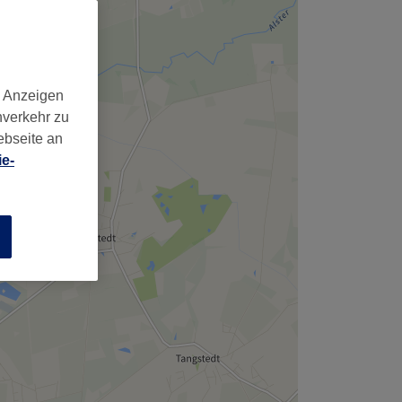
d Anzeigen
nverkehr zu
ebseite an
e-
n