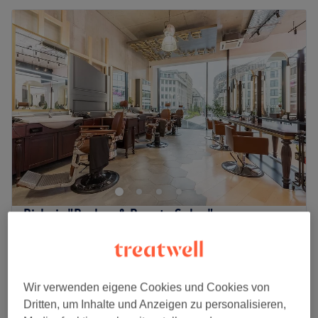
Bishair "Barber & Beauty Salon"
4,9
1947 Bewertungen
Schadowstraße, Düsseldorf
Auf Karte anzeigen
Kinderhaarschnitt
25 €
30 Min.
Wir verwenden eigene Cookies und Cookies von
Schnellansicht Saloninfos
Dritten, um Inhalte und Anzeigen zu personalisieren,