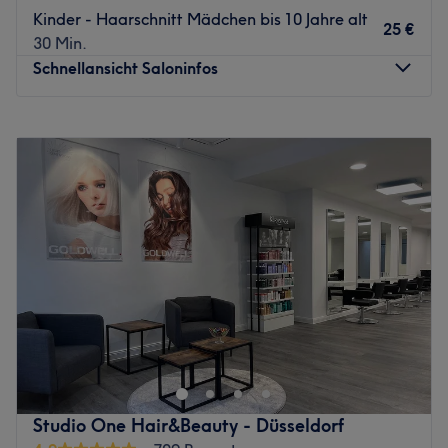
zählt zu den Spezialisten auf dem Gebiet Haarcoloration
Kinder - Haarschnitt Mädchen bis 10 Jahre alt
25 €
und Barbierservices. Neue, trendige Farben oder
30 Min.
auffrischende Looks werden mit Leidenschaft umgesetzt.
Schnellansicht Saloninfos
Es wird Deutsch, Englisch, Arabisch, Italienisch, Spanisch,
Türkisch und Polnisch gesprochen.
Montag
Geschlossen
Was uns an dem Salon gefällt: Atmosphäre: Jung,
Dienstag
09:30
–
18:30
modern, offen. Expertise: Haarschnitte, Colorationen,
Mittwoch
09:30
–
18:30
Barbierservice. Produkte: Eigenmarke, Olaplex. Extras:
Donnerstag
09:30
–
18:30
Kostenfreie Getränke.
Freitag
09:30
–
18:30
Zurück zur Salonansicht
Samstag
09:00
–
17:00
Sonntag
Geschlossen
Zum Schönsein muss man nicht leiden und schon gar nicht
bei Sahmat Hair and Skin UG in Düsseldorf. Hier
erwarten dich wohltuende Gesichtsbehandlungen,
ausführliche Beratungen und andere fabelhafte Beauty-
Anwendungen. Gönn dir die Auszeit und lass deine
Studio One Hair&Beauty - Düsseldorf
natürliche Schönheit unterstreichen.