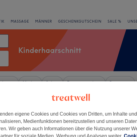
IK
MASSAGE
MÄNNER
GESCHENKGUTSCHEIN
SALE %
UNS
Kinderhaarschnitt
rheiten
Marken
Salons
Expressangebote
Bewertung
ähe von Bonn, Bonn
enden eigene Cookies und Cookies von Dritten, um Inhalte un
+
udio Papatia
nalisieren, Medienfunktionen bereitzustellen und unseren Date
131 Bewertungen
−
ren. Wir geben auch Informationen über die Nutzung unserer W
itte, Bonn
artner für soziale Medien, Werbung und Analysen weiter.
Cooki