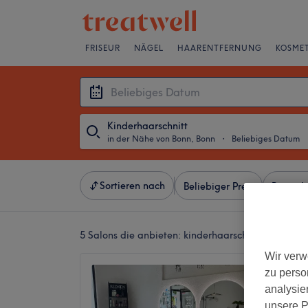
FRISEUR
NÄGEL
HAARENTFERNUNG
KOSMET
Kinderhaarschnitt
in der Nähe von Bonn, Bonn
・
Beliebiges Datum
Sortieren nach
Beliebiger Preis
Besonde
5 Salons die anbieten:
kinderhaarschnitt in der N
Wir verw
Haarst
zu perso
4,8
analysie
Beuel-M
unsere P