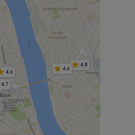
4,8
4,6
4,6
4,7