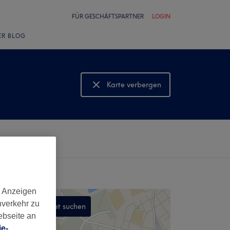
FÜR GESCHÄFTSPARTNER
LOGIN
ER BLOG
Karte verbergen
Karte anzeigen
d Anzeigen
nverkehr zu
In diesem Gebiet suchen
ebseite an
,
e-