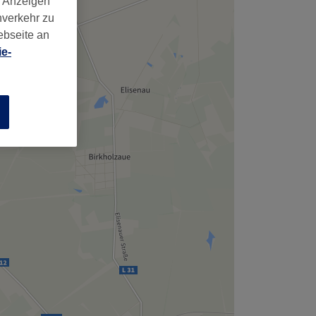
d Anzeigen
nverkehr zu
ebseite an
e-
n