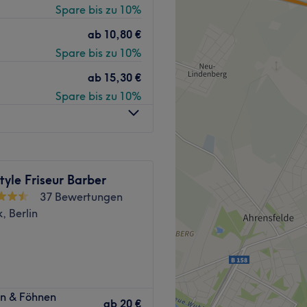
Spare bis zu 10%
r einfach nur mal wieder
bist du hier an der
ab
10,80 €
uge dich selbst.
Spare bis zu 10%
ab
15,30 €
nhof Berlin, Mahlsdorf
Spare bis zu 10%
ches und dynamisches Team
 Individualität legt. Hier
tyle Friseur Barber
heit und Wohlbefinden stehen
37 Bewertungen
sch spricht das Team auch
, Berlin
ylings, Colorationen,
, der sich in Berlin-Mahlsdorf
en & Föhnen
ür seine erstklassigen
ab
20 €
is angebunden, klimatisiert,