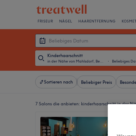
FRISEUR
NÄGEL
HAARENTFERNUNG
KOSMET
Kinderhaarschnitt
in der Nähe von Mahlsdorf, Berlin
・
Beliebiges D
Sortieren nach
Beliebiger Preis
Besonde
7 Salons die anbieten:
kinderhaarschnitt in der N
AB SA
4,9
Mahlsdor