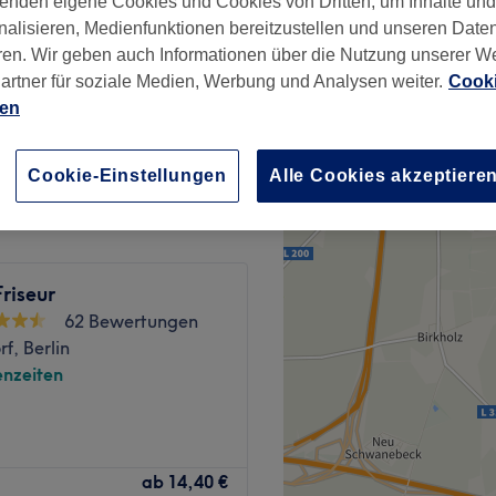
enden eigene Cookies und Cookies von Dritten, um Inhalte un
nalisieren, Medienfunktionen bereitzustellen und unseren Date
ren. Wir geben auch Informationen über die Nutzung unserer W
artner für soziale Medien, Werbung und Analysen weiter.
Cooki
ien
20 €
Cookie-Einstellungen
Alle Cookies akzeptiere
Friseur
62 Bewertungen
f, Berlin
nzeiten
dir der AB Barbershop in
ab
14,40 €
 wie Balayage, Tönungen