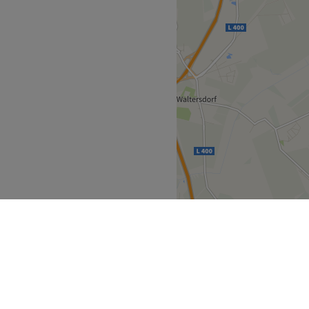
 glauben müssen – bei Hair
Zurück zur Salonansicht
erlin kommst du voll auf
annst du dir dafür deinen
uchen. Los gehts!
 von Hair Freaks sein Können
ei immer deine individuellen
lst. Lass dir doch mal eine
ne neue Trendfrisur aus oder
rät dich natürlich immer
Bahnhof Hellersdorf bist du
ne Ambiente und lass dich
ge so richtig fallen.
Zurück zur Salonansicht
>
>