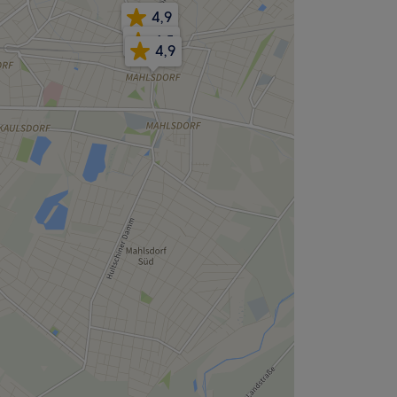
4,9
4,5
4,9