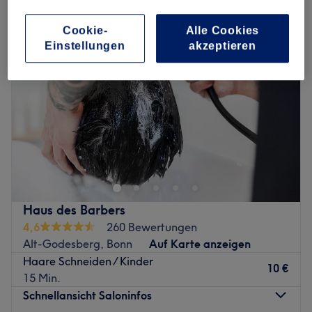
Cookie-
Alle Cookies
Einstellungen
akzeptieren
Haus des Barbers
4,6
260 Bewertungen
Alt-Godesberg, Bonn
Auf Karte anzeigen
Haare Schneiden / Kinder
10 €
15 Min.
Schnellansicht Saloninfos