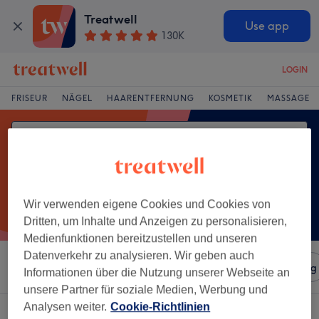
Treatwell
Use app
130K
LOGIN
FRISEUR
NÄGEL
HAARENTFERNUNG
KOSMETIK
MASSAGE
Wir verwenden eigene Cookies und Cookies von
Dritten, um Inhalte und Anzeigen zu personalisieren,
Medienfunktionen bereitzustellen und unseren
Datenverkehr zu analysieren. Wir geben auch
Sortieren nach
Salons
Expressangebote
Bewertung
Informationen über die Nutzung unserer Webseite an
unsere Partner für soziale Medien, Werbung und
Analysen weiter.
Cookie-Richtlinien
Ein Salon, der anbietet:
kinderhaarschnitt in Alt-Godesberg, Bonn