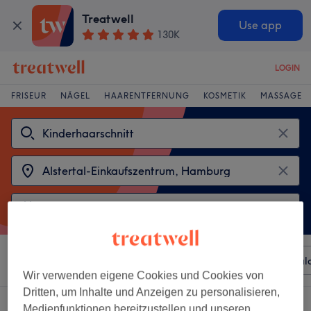
Treatwell
Use app
130K
LOGIN
FRISEUR
NÄGEL
HAARENTFERNUNG
KOSMETIK
MASSAGE
Sortieren nach
Beliebiger Preis
Besonderheiten
Sal
Wir verwenden eigene Cookies und Cookies von
Dritten, um Inhalte und Anzeigen zu personalisieren,
2 Salons die anbieten:
Medienfunktionen bereitzustellen und unseren