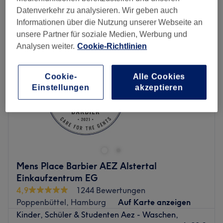
kinderhaarschnitt in der Nähe von Alstertal-Einkaufszentrum,
Datenverkehr zu analysieren. Wir geben auch
Hamburg
Informationen über die Nutzung unserer Webseite an
unsere Partner für soziale Medien, Werbung und
Analysen weiter.
Cookie-Richtlinien
Cookie-
Alle Cookies
Einstellungen
akzeptieren
Mens Place Barbier AEZ Alstertal
Einkaufzentrum EG
4,9
1244 Bewertungen
Poppenbüttel, Hamburg
Auf Karte anzeigen
Kinder, Schüler & Studenten Aez - Waschen,