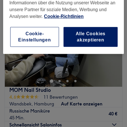
japanische maniküre in der Nähe von Dulsberg, Hamburg
Informationen über die Nutzung unserer Webseite an
unsere Partner für soziale Medien, Werbung und
Analysen weiter.
Cookie-Richtlinien
Cookie-
Alle Cookies
Einstellungen
akzeptieren
MOM Nail Studio
4,6
11 Bewertungen
Wandsbek, Hamburg
Auf Karte anzeigen
Russische Maniküre
40 €
45 Min.
Schnellansicht Saloninfos