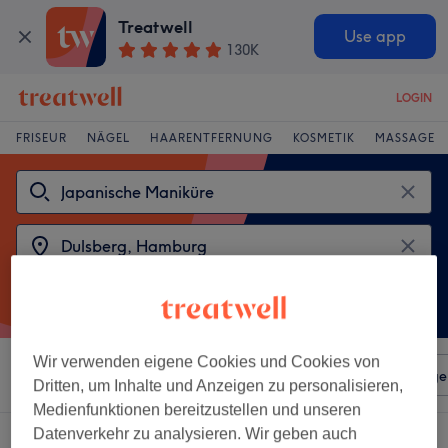
Treatwell
Use app
130K
LOGIN
FRISEUR
NÄGEL
HAARENTFERNUNG
KOSMETIK
MASSAGE
Wir verwenden eigene Cookies und Cookies von
Sortieren nach
Beliebiger Preis
Salons
Expressange
Dritten, um Inhalte und Anzeigen zu personalisieren,
Medienfunktionen bereitzustellen und unseren
Datenverkehr zu analysieren. Wir geben auch
2 Salons die anbieten: