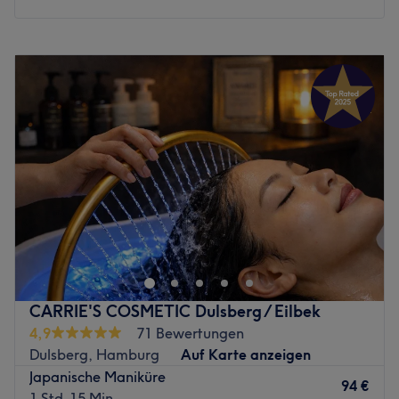
Montag
14:30
–
18:30
Dienstag
09:15
–
14:45
Mittwoch
Geschlossen
Donnerstag
14:30
–
18:30
Freitag
09:15
–
14:45
Samstag
11:00
–
19:00
Sonntag
Geschlossen
In dem Mom Nail Studio im Herzen von Hamburg in
Wandsbek dreht sich alles um die Perfektion deiner
Hände und Füße. Sobald du den modern gestalteten
Salon betrittst, spürst du eine Atmosphäre, die zum
Entspannen einlädt und dir eine kleine Auszeit vom Alltag
CARRIE'S COSMETIC Dulsberg / Eilbek
ermöglicht. Die Expertinnen vor Ort legen größten Wert
4,9
71 Bewertungen
auf Präzision und Ästhetik, damit dein Besuch zu einem
Dulsberg, Hamburg
Auf Karte anzeigen
echten Highlight wird. Egal, ob du eine klassische
Japanische Maniküre
Maniküre suchst oder deine Nägel mit kreativer Nail Art
94 €
1 Std. 15 Min.