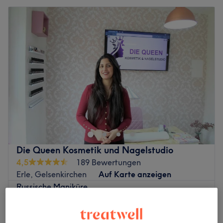
Die Queen Kosmetik und Nagelstudio
4,5
189 Bewertungen
Erle, Gelsenkirchen
Auf Karte anzeigen
Russische Maniküre
ab
23 €
30 Min. - 1 Std.
Schnellansicht Saloninfos