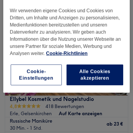
Montag
10:00
–
19:00
Wir verwenden eigene Cookies und Cookies von
Dienstag
10:00
–
19:00
Dritten, um Inhalte und Anzeigen zu personalisieren,
Mittwoch
10:00
–
19:00
Medienfunktionen bereitzustellen und unseren
Donnerstag
10:00
–
19:00
Datenverkehr zu analysieren. Wir geben auch
Freitag
10:00
–
19:00
Informationen über die Nutzung unserer Webseite an
Samstag
10:00
–
18:00
unsere Partner für soziale Medien, Werbung und
Sonntag
Geschlossen
Analysen weiter.
Cookie-Richtlinien
Die Queen ist ein Kosmetik und Nagelstudio, das sich in
Cookie-
Alle Cookies
Gelsenkirchen befindet. Die Einrichtung bietet eine
Einstellungen
akzeptieren
Vielzahl von Dienstleistungen an, die alle auf die
individuellen Bedürfnisse und Wünsche jedes Kunden
zugeschnitten sind.
Ellybel Kosmetik und Nagelstudio
Unser erfahrenes Team bietet top Behandlungen im
4,8
418 Bewertungen
Bereich Nageldesign, Fußpflege, Haarentfernung,
Erle, Gelsenkirchen
Auf Karte anzeigen
Massagen sowie Wimpern und Augenbrauen in einer
Russische Maniküre
ab
23 €
hygienischen und gleichzeitig schicken Atmosphäre an.
30 Min. - 1 Std.