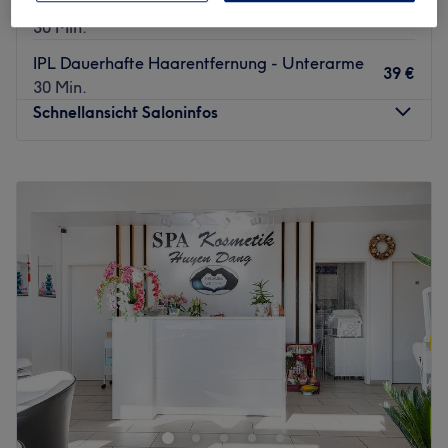
IPL Dauerhafte Haarentfernung - Wangen
29 €
30 Min.
IPL Dauerhafte Haarentfernung - Unterarme
39 €
30 Min.
Schnellansicht Saloninfos
Montag
09:30
–
19:30
Dienstag
09:30
–
19:30
Mittwoch
09:30
–
19:30
Donnerstag
09:30
–
19:30
Freitag
09:30
–
19:30
Samstag
10:00
–
18:00
Sonntag
Geschlossen
Lilou ist ein eleganter Nagelstudio, der sich in der
pulsierenden Stadt Berlin befindet. Mit einem modernen
und stilvollen Interieur bietet dieser Salon seinen Kunden
eine einladende Atmosphäre, in der sie sich entspannen