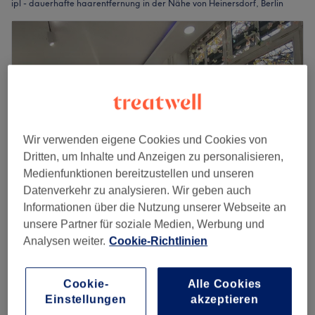
ipl - dauerhafte haarentfernung in der Nähe von Heinersdorf, Berlin
Wir verwenden eigene Cookies und Cookies von
Dritten, um Inhalte und Anzeigen zu personalisieren,
Medienfunktionen bereitzustellen und unseren
Datenverkehr zu analysieren. Wir geben auch
Informationen über die Nutzung unserer Webseite an
Lilou Nails and Lashes
unsere Partner für soziale Medien, Werbung und
4,8
552 Bewertungen
Analysen weiter.
Cookie-Richtlinien
Prenzlauer Berg, Berlin
Auf Karte anzeigen
IPL Dauerhafte Haarentfernung - Achseln
29 €
Cookie-
Alle Cookies
30 Min.
Einstellungen
akzeptieren