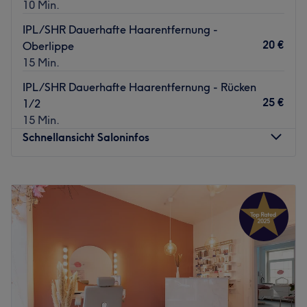
10 Min.
IPL/SHR Dauerhafte Haarentfernung -
20 €
Oberlippe
15 Min.
IPL/SHR Dauerhafte Haarentfernung - Rücken
25 €
1/2
15 Min.
Schnellansicht Saloninfos
Montag
10:00
–
20:00
Dienstag
10:00
–
20:00
Mittwoch
10:00
–
20:00
Donnerstag
10:00
–
20:00
Freitag
10:00
–
20:00
Samstag
Geschlossen
Sonntag
Geschlossen
Bist du das ständige Rasieren leid? Dann wäre eine