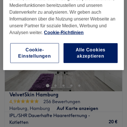
ipl - dauerhafte haarentfernung in der Nähe von Harburg Rathaus,
Medienfunktionen bereitzustellen und unseren
Hamburg
Datenverkehr zu analysieren. Wir geben auch
Informationen über die Nutzung unserer Webseite an
unsere Partner für soziale Medien, Werbung und
Analysen weiter.
Cookie-Richtlinien
Cookie-
Alle Cookies
Einstellungen
akzeptieren
VelvetSkin Hamburg
4,9
256 Bewertungen
Harburg, Hamburg
Auf Karte anzeigen
IPL/SHR Dauerhafte Haarentfernung -
20 €
Kotletten