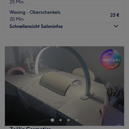
25 Min.
Zurück zur Salonansicht
Waxing - Oberschenkels
23 €
20 Min.
Schnellansicht Saloninfos
Montag
Geschlossen
Dienstag
Geschlossen
Mittwoch
14:00
–
19:00
Donnerstag
Geschlossen
Freitag
16:00
–
20:00
Samstag
16:30
–
20:00
Sonntag
12:00
–
18:00
Sehen Sie sich nach etwas Entspannung nach dem
Alltagsstress? Bali Spa Koolbargenredder in Hamburg
hat bestimmt das richtige Angebot für Sie: sei es
Massagen, Kosmetik, Anti-Aging oder Fußpflege. Dazu
haben Sie auch die Möglichkeit erholsame Saunaabende