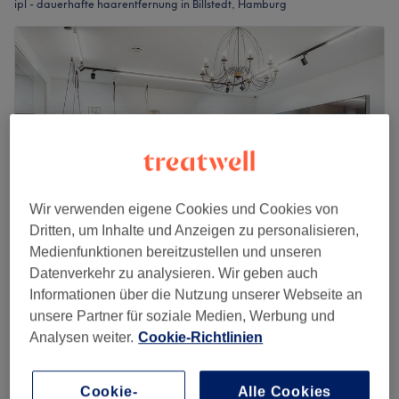
ipl - dauerhafte haarentfernung in Billstedt, Hamburg
Wir verwenden eigene Cookies und Cookies von
Dritten, um Inhalte und Anzeigen zu personalisieren,
Medienfunktionen bereitzustellen und unseren
Datenverkehr zu analysieren. Wir geben auch
Mírame
Informationen über die Nutzung unserer Webseite an
4,8
1634 Bewertungen
unsere Partner für soziale Medien, Werbung und
Billstedt-Center, Hamburg
Auf Karte anzeigen
Analysen weiter.
Cookie-Richtlinien
180 €
Diodenlaser Ganzkörper
1 Std.
250 €
Cookie-
Alle Cookies