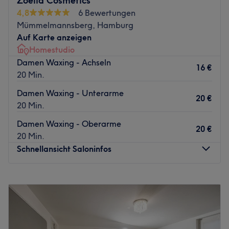
Zoélia Cosmetics
im Sportpark zu verbringen. Genießen Sie die
4,8
6 Bewertungen
traditionelle balinesische Welt und die erholsame
Mümmelmannsberg, Hamburg
Momente im tollen Ambiente, indem Sie jetzt Ihren
Auf Karte anzeigen
Verwöhnungstermin buchen.
Homestudio
Zurück zur Salonansicht
Damen Waxing - Achseln
16 €
20 Min.
Damen Waxing - Unterarme
20 €
20 Min.
Damen Waxing - Oberarme
20 €
20 Min.
Schnellansicht Saloninfos
Montag
Geschlossen
Dienstag
Geschlossen
Mittwoch
15:00
–
20:00
Donnerstag
Geschlossen
Freitag
15:00
–
20:00