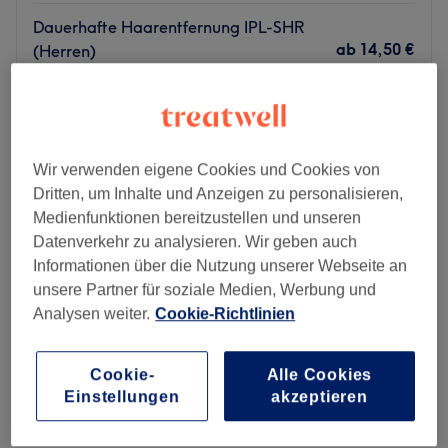
Dauerhafte Haarentfernung IPL-SHR
ab
14,50 €
(Herren)
15 Min. - 4 Std. 30 Min.
Schnellansicht Saloninfos
Montag
07:00
–
22:00
Wir verwenden eigene Cookies und Cookies von
Dienstag
07:00
–
22:00
Dritten, um Inhalte und Anzeigen zu personalisieren,
Mittwoch
07:00
–
22:00
Medienfunktionen bereitzustellen und unseren
Donnerstag
07:00
–
22:00
Datenverkehr zu analysieren. Wir geben auch
Freitag
07:00
–
22:00
Informationen über die Nutzung unserer Webseite an
Samstag
07:00
–
22:00
unsere Partner für soziale Medien, Werbung und
Sonntag
Geschlossen
Analysen weiter.
Cookie-Richtlinien
Dauerhafte Haarfreiheit und optimale Hautpflege bietet
man dir im Schönheitssalon Leila Beauty in der Oststraße
Cookie-
Alle Cookies
in Düsseldorf Stadtmitte.Komm doch einfach selbst vorbei
Einstellungen
akzeptieren
und gönne dir deine verdiente Auszeit für Körper und
Gemüt – den passenden Termin fix und bequem online