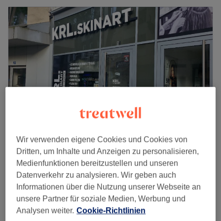
Wir verwenden eigene Cookies und Cookies von
KRL.Skinart mehr als nur Kosmetik
Dritten, um Inhalte und Anzeigen zu personalisieren,
5,0
9 Bewertungen
Medienfunktionen bereitzustellen und unseren
City, Dortmund
Auf Karte anzeigen
Datenverkehr zu analysieren. Wir geben auch
Nebenzeiten
Informationen über die Nutzung unserer Webseite an
Dauerhafte Haarentfernung -
unsere Partner für soziale Medien, Werbung und
ab
23,20 €
Hände
Analysen weiter.
Cookie-Richtlinien
Spare bis zu 20%
30 Min.