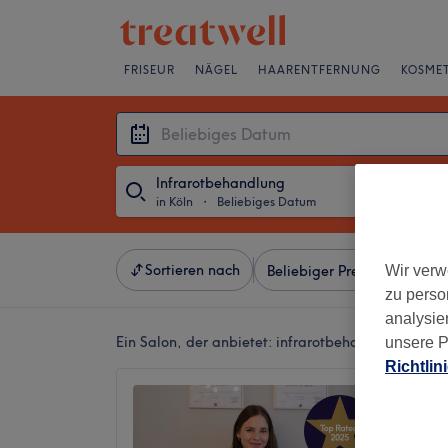
FRISEUR
NÄGEL
HAARENTFERNUNG
KOSMET
Infrarotbehandlung
in Köln
・
Beliebiges Datum
Sortieren nach
Wir verw
Beliebiger Preis
Besonde
zu perso
analysie
Ein Salon, der anbietet:
infrarotbehandlung in Köl
unsere P
Richtlin
Marina
med. K
4,9