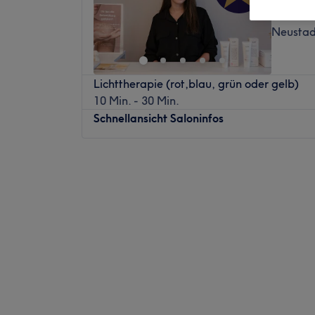
1067 Be
Neustad
Lichttherapie (rot,blau, grün oder gelb)
10 Min. - 30 Min.
Schnellansicht Saloninfos
Montag
09:00
–
18:00
Dienstag
10:00
–
19:00
Mittwoch
09:00
–
18:00
Donnerstag
09:00
–
18:00
Freitag
08:00
–
18:00
Samstag
09:00
–
16:00
Sonntag
Geschlossen
Wir schaffen dir einen Raum für Deine woh
bieten ein ganzheitliches Konzept. Schönhei