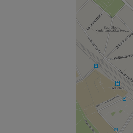
eitlich betrachtet.
t. Sie ist spezialisiert auf
eit 7 Jahren ist sie auch im
det. Neben der Arbeit vor
r.
isch und ein wenig
nd Italienisch.
stellen Bahnhof Süd,
r ist die Parkplatzsituation
Behandlung immer bei
s leider kaum möglich einen
hmen.
en eine Ausfallgebühr in
h vor dem Termin 50%.
Zurück zur Salonansicht