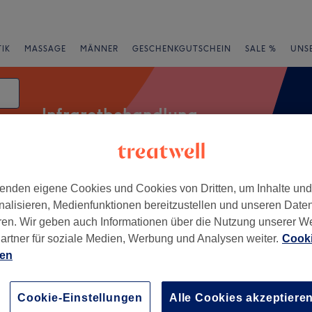
IK
MASSAGE
MÄNNER
GESCHENKGUTSCHEIN
SALE %
UNS
Infrarotbehandlung
enden eigene Cookies und Cookies von Dritten, um Inhalte un
rheiten
Marken
Salons
Expressangebote
Bewertung
nalisieren, Medienfunktionen bereitzustellen und unseren Date
ren. Wir geben auch Informationen über die Nutzung unserer W
n
artner für soziale Medien, Werbung und Analysen weiter.
Cooki
ien
+
 Aurea Ästhetik &
osmetik
−
Cookie-Einstellungen
Alle Cookies akzeptiere