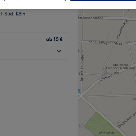
wertungen
t-Süd, Köln
ab
15 €
lverdiente Auszeit und
t beginnt für uns bei der