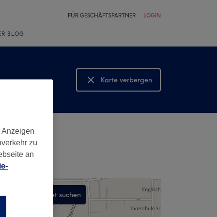
FÜR GESCHÄFTSPARTNER
LOGIN
ER BLOG
Karte verbergen
Karte anzeigen
d Anzeigen
nverkehr zu
ebseite an
e-
In diesem Gebiet suchen
n
,