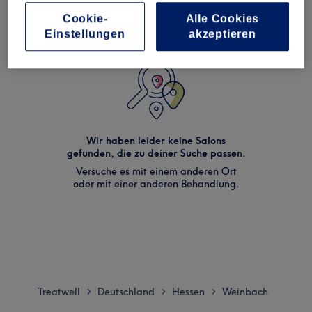
Cookie-
Alle Cookies
Einstellungen
akzeptieren
Wir haben leider keine Salons
gefunden, die zu deiner Suche passen.
Versuche es mit einem anderen Ort
oder mit einer anderen Behandlung.
Treatwell
Deutschland
Hessen
Weinbach
>
>
>